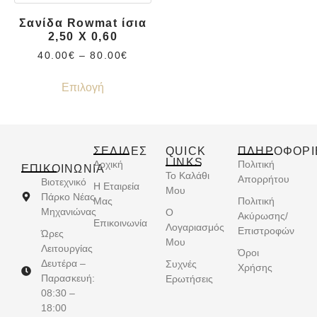
Σανίδα Rowmat ίσια
2,50 Χ 0,60
40.00
€
–
80.00
€
Επιλογή
ΣΕΛΙΔΕΣ
QUICK
ΠΛΗΡΟΦΟΡΙ
LINKS
Αρχική
Πολιτική
ΕΠΙΚΟΙΝΩΝΊΑ
Το Καλάθι
Απορρήτου
Βιοτεχνικό
Η Εταιρεία
Μου
Πάρκο Νέας
Μας
Πολιτική
Μηχανιώνας
Ο
Ακύρωσης/
Επικοινωνία
Λογαριασμός
Επιστροφών
Ώρες
Μου
Λειτουργίας
Όροι
Δευτέρα –
Συχνές
Χρήσης
Παρασκευή:
Ερωτήσεις
08:30 –
18:00