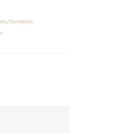
ιου
,
Προσφορές
es