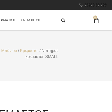
23920.32.298
0
ΈΡΜΑΝΣΗ
ΚΑΤΑΣΚΕΥΉ
ς Μπάνιου
/
Κρεμαστοί
/ Νιπτήρας
κρεμαστός SMALL