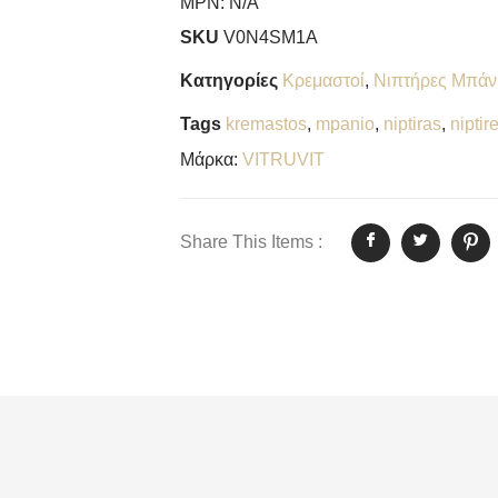
MPN:
N/A
SKU
V0N4SM1A
Κατηγορίες
Κρεμαστοί
,
Νιπτήρες Μπάν
Tags
kremastos
,
mpanio
,
niptiras
,
niptir
Μάρκα:
VITRUVIT
Share This Items :