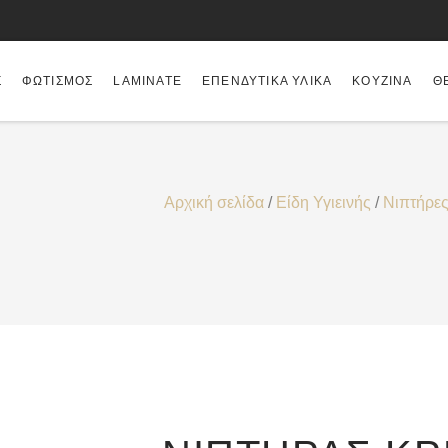
Σ
ΦΩΤΙΣΜΌΣ
LAMINATE
ΕΠΕΝΔΥΤΙΚΆ ΥΛΙΚΆ
ΚΟΥΖΊΝΑ
Θ
Αρχική σελίδα
/
Είδη Υγιεινής
/
Νιπτήρε