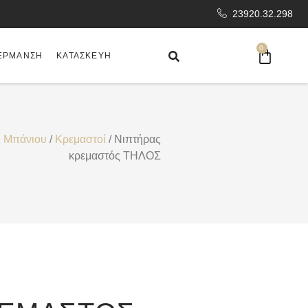
23920.32.298
0
ΈΡΜΑΝΣΗ
ΚΑΤΑΣΚΕΥΉ
ς Μπάνιου
/
Κρεμαστοί
/ Νιπτήρας
κρεμαστός ΤΗΛΟΣ