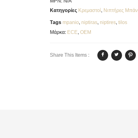
MPN:
N/A
Κατηγορίες
Κρεμαστοί
,
Νιπτήρες Μπάν
Tags
mpanio
,
niptiras
,
niptires
,
tilos
Μάρκα:
ECE
,
OEM
Share This Items :