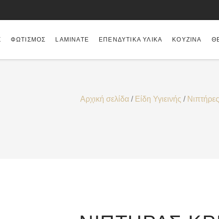
Σ
ΦΩΤΙΣΜΌΣ
LAMINATE
ΕΠΕΝΔΥΤΙΚΆ ΥΛΙΚΆ
ΚΟΥΖΊΝΑ
Θ
Αρχική σελίδα
/
Είδη Υγιεινής
/
Νιπτήρε