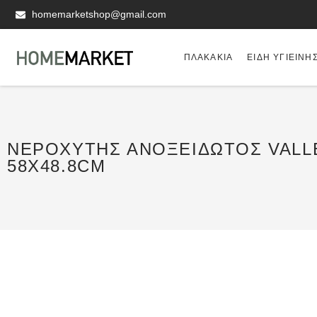
homemarketshop@gmail.com
ΠΛΑΚΆΚΙΑ
ΕΊΔΗ ΥΓΙΕΙΝΗ
ΝΕΡΟΧΎΤΗΣ ΑΝΟΞΕΊΔΩΤΟΣ VALLE
58X48.8CM