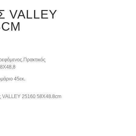
Σ VALLEY
8CM
τρεφόμενος.Πρακτικός
58X48,8
ρμάριο 45εκ.
ος VALLEY 25160 58X48.8cm