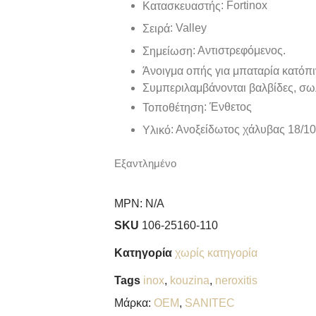
: Fortinox
Κατασκευαστής
: Valley
Σειρά
: Αντιστρεφόμενος.
Σημείωση
Άνοιγμα οπής για μπαταρία κατόπι
Συμπεριλαμβάνονται βαλβίδες, σω
: Ένθετος
Τοποθέτηση
: Ανοξείδωτος χάλυβας 18/10
Υλικό
Εξαντλημένο
MPN:
N/A
SKU
106-25160-110
Κατηγορία
χωρίς κατηγορία
Tags
inox
,
kouzina
,
neroxitis
Μάρκα:
OEM
,
SANITEC