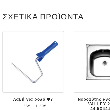
ΣΧΕΤΙΚΆ ΠΡΟΪΌΝΤΑ
Λαβή για ρολό Φ7
Νεροχύτης αν
VALLEY 2
1.65
€
–
1.80
€
44.5X44