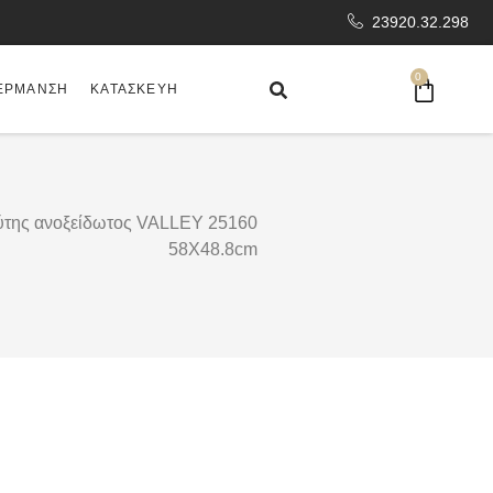
23920.32.298
0
ΈΡΜΑΝΣΗ
ΚΑΤΑΣΚΕΥΉ
ύτης ανοξείδωτος VALLEY 25160
58X48.8cm