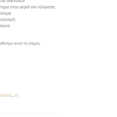
ασία δακτύλων
πημα στην μεριά του πέλματος
αύσιμα
κτρισμό)
τέρνα
αθέσιμο αυτή τη στιγμή.
stasias
,
s3