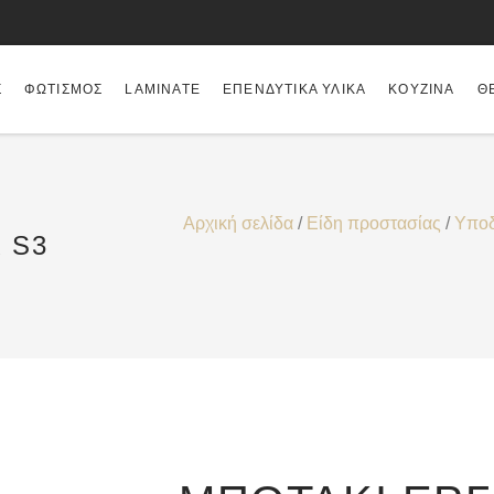
Σ
ΦΩΤΙΣΜΌΣ
LAMINATE
ΕΠΕΝΔΥΤΙΚΆ ΥΛΙΚΆ
ΚΟΥΖΊΝΑ
Θ
Αρχική σελίδα
/
Είδη προστασίας
/
Υπο
 S3