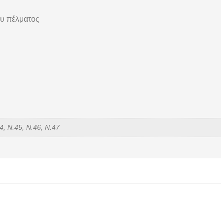
ου πέλματος
4, Ν.45, Ν.46, Ν.47