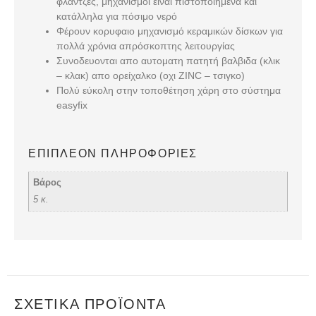
φλάντζες, μηχανισμοί είναι πιστοποιημένα και
κατάλληλα για πόσιμο νερό
Φέρουν κορυφαιο μηχανισμό κεραμικών δίσκων για
πολλά χρόνια απρόσκοπτης λειτουργίας
Συνοδευονται απο αυτοματη πατητή βαλβιδα (κλικ
– κλακ) απο ορείχαλκο (οχι ZINC – τσιγκο)
Πολύ εύκολη στην τοποθέτηση χάρη στο σύστημα
easyfix
ΕΠΙΠΛΈΟΝ ΠΛΗΡΟΦΟΡΊΕΣ
Βάρος
5 κ.
ΣΧΕΤΙΚΆ ΠΡΟΪΌΝΤΑ