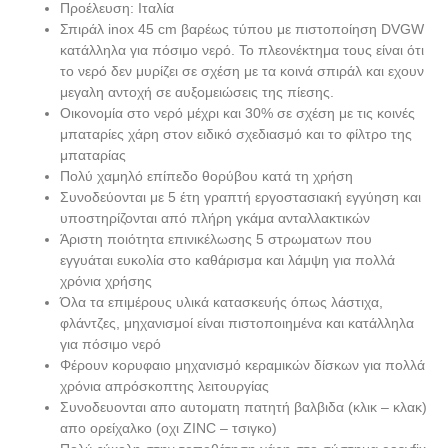
Προέλευση: Ιταλία
Σπιράλ inox 45 cm βαρέως τύπου με πιστοποίηση DVGW
κατάλληλα για πόσιμο νερό. Το πλεονέκτημα τους είναι ότι
το νερό δεν μυρίζει σε σχέση με τα κοινά σπιράλ και εχουν
μεγαλη αντοχή σε αυξομειώσεις της πίεσης.
Οικονομία στο νερό μέχρι και 30% σε σχέση με τις κοινές
μπαταρίες χάρη στον ειδικό σχεδιασμό και το φίλτρο της
μπαταρίας
Πολύ χαμηλό επίπεδο θορύβου κατά τη χρήση
Συνοδεύονται με 5 έτη γραπτή εργοστασιακή εγγύηση και
υποστηρίζονται από πλήρη γκάμα ανταλλακτικών
Άριστη ποιότητα επινικέλωσης 5 στρωματων που
εγγυάται ευκολία στο καθάρισμα και λάμψη για πολλά
χρόνια χρήσης
Όλα τα επιμέρους υλικά κατασκευής όπως λάστιχα,
φλάντζες, μηχανισμοί είναι πιστοποιημένα και κατάλληλα
για πόσιμο νερό
Φέρουν κορυφαιο μηχανισμό κεραμικών δίσκων για πολλά
χρόνια απρόσκοπτης λειτουργίας
Συνοδευονται απο αυτοματη πατητή βαλβιδα (κλικ – κλακ)
απο ορείχαλκο (οχι ZINC – τσιγκο)