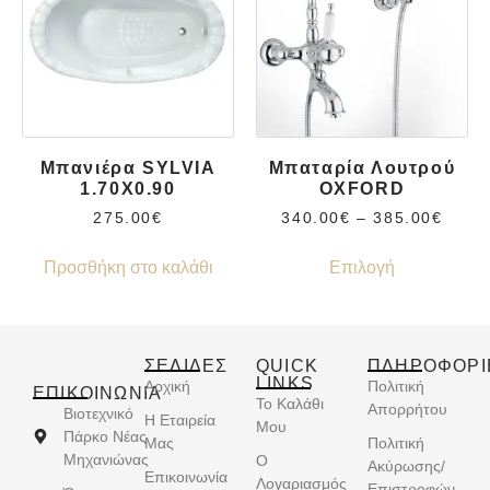
Μπανιέρα SYLVIA
Μπαταρία Λουτρού
1.70X0.90
OXFORD
275.00
€
340.00
€
–
385.00
€
Προσθήκη στο καλάθι
Επιλογή
ΣΕΛΙΔΕΣ
QUICK
ΠΛΗΡΟΦΟΡΙ
LINKS
Αρχική
Πολιτική
ΕΠΙΚΟΙΝΩΝΊΑ
Το Καλάθι
Απορρήτου
Βιοτεχνικό
Η Εταιρεία
Μου
Πάρκο Νέας
Μας
Πολιτική
Μηχανιώνας
Ο
Ακύρωσης/
Επικοινωνία
Λογαριασμός
Επιστροφών