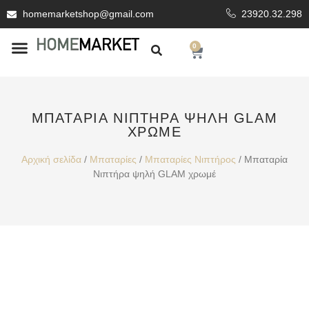
homemarketshop@gmail.com
23920.32.298
0
ΕΊΔΗ ΥΓΙΕΙΝΗΣ
ΕΠΕΝΔΥΤΙΚΆ ΥΛΙΚΆ
ΜΠΑΤΑΡΊΑ ΝΙΠΤΉΡΑ ΨΗΛΉ GLAM
ΧΡΩΜΈ
Αρχική σελίδα
/
Μπαταρίες
/
Μπαταρίες Νιπτήρος
/ Μπαταρία
Νιπτήρα ψηλή GLAM χρωμέ