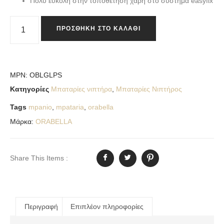
Πολύ εύκολη στην τοποθέτηση χάρη στο σύστημα easyfix
ΠΡΟΣΘΉΚΗ ΣΤΟ ΚΑΛΆΘΙ
MPN:
OBLGLPS
Κατηγορίες
Μπαταρίες νιπτήρα
,
Μπαταρίες Νιπτήρος
Tags
mpanio
,
mpataria
,
orabella
Μάρκα:
ORABELLA
Share This Items :
Περιγραφή
Επιπλέον πληροφορίες