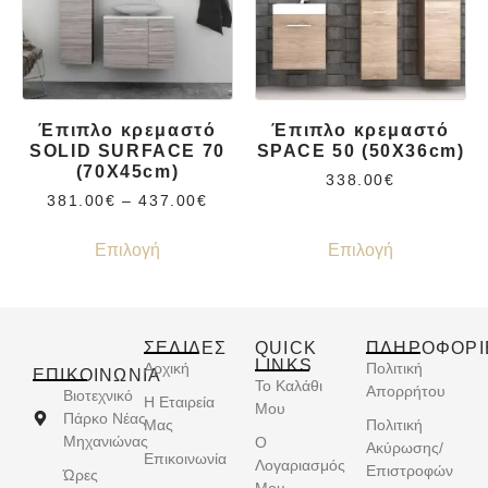
Έπιπλο κρεμαστό
Έπιπλο κρεμαστό
SOLID SURFACE 70
SPACE 50 (50X36cm)
(70X45cm)
338.00
€
381.00
€
–
437.00
€
Επιλογή
Επιλογή
ΣΕΛΙΔΕΣ
QUICK
ΠΛΗΡΟΦΟΡΙ
LINKS
Αρχική
Πολιτική
ΕΠΙΚΟΙΝΩΝΊΑ
Το Καλάθι
Απορρήτου
Βιοτεχνικό
Η Εταιρεία
Μου
Πάρκο Νέας
Μας
Πολιτική
Μηχανιώνας
Ο
Ακύρωσης/
Επικοινωνία
Λογαριασμός
Επιστροφών
Ώρες
Μου