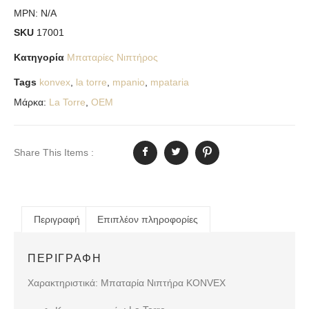
MPN:
N/A
SKU
17001
Κατηγορία
Μπαταρίες Νιπτήρος
Tags
konvex
,
la torre
,
mpanio
,
mpataria
Μάρκα:
La Torre
,
OEM
Share This Items :
Περιγραφή
Επιπλέον πληροφορίες
ΠΕΡΙΓΡΑΦΉ
Χαρακτηριστικά: Μπαταρία Νιπτήρα KONVEX