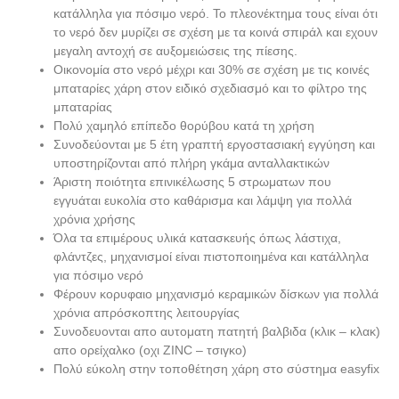
κατάλληλα για πόσιμο νερό. Το πλεονέκτημα τους είναι ότι
το νερό δεν μυρίζει σε σχέση με τα κοινά σπιράλ και εχουν
μεγαλη αντοχή σε αυξομειώσεις της πίεσης.
Οικονομία στο νερό μέχρι και 30% σε σχέση με τις κοινές
μπαταρίες χάρη στον ειδικό σχεδιασμό και το φίλτρο της
μπαταρίας
Πολύ χαμηλό επίπεδο θορύβου κατά τη χρήση
Συνοδεύονται με 5 έτη γραπτή εργοστασιακή εγγύηση και
υποστηρίζονται από πλήρη γκάμα ανταλλακτικών
Άριστη ποιότητα επινικέλωσης 5 στρωματων που
εγγυάται ευκολία στο καθάρισμα και λάμψη για πολλά
χρόνια χρήσης
Όλα τα επιμέρους υλικά κατασκευής όπως λάστιχα,
φλάντζες, μηχανισμοί είναι πιστοποιημένα και κατάλληλα
για πόσιμο νερό
Φέρουν κορυφαιο μηχανισμό κεραμικών δίσκων για πολλά
χρόνια απρόσκοπτης λειτουργίας
Συνοδευονται απο αυτοματη πατητή βαλβιδα (κλικ – κλακ)
απο ορείχαλκο (οχι ZINC – τσιγκο)
Πολύ εύκολη στην τοποθέτηση χάρη στο σύστημα easyfix