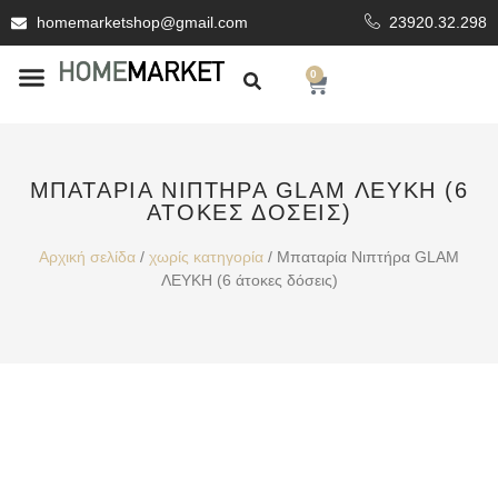
homemarketshop@gmail.com
23920.32.298
0
ΕΊΔΗ ΥΓΙΕΙΝΗΣ
ΕΠΕΝΔΥΤΙΚΆ ΥΛΙΚΆ
ΜΠΑΤΑΡΊΑ ΝΙΠΤΉΡΑ GLAM ΛΕΥΚΗ (6
ΆΤΟΚΕΣ ΔΌΣΕΙΣ)
Αρχική σελίδα
/
χωρίς κατηγορία
/ Μπαταρία Νιπτήρα GLAM
ΛΕΥΚΗ (6 άτοκες δόσεις)