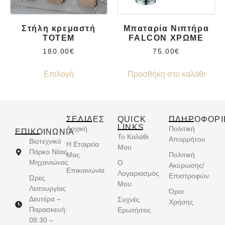
Στήλη κρεμαστή
Μπαταρία Νιπτήρα
TOTEM
FALCON ΧΡΩΜΕ
180.00
€
75.00
€
Επιλογή
Προσθήκη στο καλάθι
ΣΕΛΙΔΕΣ
QUICK
ΠΛΗΡΟΦΟΡΙ
LINKS
Αρχική
Πολιτική
ΕΠΙΚΟΙΝΩΝΊΑ
Το Καλάθι
Απορρήτου
Βιοτεχνικό
Η Εταιρεία
Μου
Πάρκο Νέας
Μας
Πολιτική
Μηχανιώνας
Ο
Ακύρωσης/
Επικοινωνία
Λογαριασμός
Επιστροφών
Ώρες
Μου
Λειτουργίας
Όροι
Δευτέρα –
Συχνές
Χρήσης
Παρασκευή:
Ερωτήσεις
08:30 –