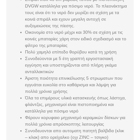
DVGW κατάλληλα για πόσιμο νερό. Το πλεονέκτημα
τους είναι ότι το νερό δεν μυρίζει σε σχέση με τα
κοινά σπιράλ και εχουν μεγαλη αντοχή σε
αυξομειώσεις της πίεσης.
Οικονομία στο νερό μέχρι και 30% σε σχέση με τις
κοινές μπαταρίες χάρη στον ειδικό σχεδιασμό και το
φίλτρο της μπαταρίας
Πολύ χαμηλό επίπεδο θορύβου κατά τη χρήση
Συνοδεύονται με 5 έτη γραπτή εργοστασιακή
εγγύηση και υποστηρίζονται από πλήρη γκάμα
ανταλλακτικών
Άριστη ποιότητα επινικέλωσης 5 στρωματων που
εγγυάται ευκολία στο καθάρισμα και λάμψη για
πολλά χρόνια χρήσης
Όλα τα επιμέρους υλικά κατασκευής όπως λάστιχα,
φλάντζες, μηχανισμοί είναι πιστοποιημένα και
κατάλληλα για πόσιμο νερό
Φέρουν κορυφαιο μηχανισμό κεραμικών δίσκων για
πολλά χρόνια απρόσκοπτης λειτουργίας
Συνοδευονται απο αυτοματη πατητή βαλβιδα (κλικ
– κλακ) απο ορείχαλκο (οχι ZINC – τσιγκο)