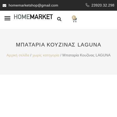
homemarketshop@gmail.com
23920.32.298
0
ΕΊΔΗ ΥΓΙΕΙΝΗΣ
ΕΠΕΝΔΥΤΙΚΆ ΥΛΙΚΆ
ΜΠΑΤΑΡΊΑ ΚΟΥΖΊΝΑΣ LAGUNA
Αρχική σελίδα
/
χωρίς κατηγορία
/ Μπαταρία Κουζίνας LAGUNA