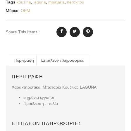
Tags
kouzina
,
laguna
,
mpataria
,
neroxitou
Μάρκα:
OEM
Share This Items :
Περιγραφή
Επιπλέον πληροφορίες
ΠΕΡΙΓΡΑΦΉ
Χαρακτηριστικά: Μπαταρία Κουζίνας LAGUNA
5 χρόνια εγγύηση
Προέλευση : Ιταλία
ΕΠΙΠΛΈΟΝ ΠΛΗΡΟΦΟΡΊΕΣ