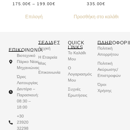
175.00
€
–
199.00
€
335.00
€
Επιλογή
Προσθήκη στο καλάθι
ΣΕΛΙΔΕΣ
QUICK
ΠΛΗΡΟΦΟΡΙ
LINKS
Αρχική
Πολιτική
ΕΠΙΚΟΙΝΩΝΊΑ
Το Καλάθι
Απορρήτου
Βιοτεχνικό
Η Εταιρεία
Μου
Πάρκο Νέας
Μας
Πολιτική
Μηχανιώνας
Ο
Ακύρωσης/
Επικοινωνία
Λογαριασμός
Επιστροφών
Ώρες
Μου
Λειτουργίας
Όροι
Δευτέρα –
Συχνές
Χρήσης
Παρασκευή:
Ερωτήσεις
08:30 –
18:00
+30
23920
32298