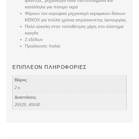
φλάντζες, μηχανισμοί είναι πιστοποιημένα και
κατάλληλα για πόσιμο νερό
Φέρουν τον κορυφαιο μηχανισμό κεραμικών δίσκων
KEROX για πολλά χρόνια απρόσκοπτης λειτουργίας
Πολύ εύκολη στην τοποθέτηση χάρη στο σύστημα
easyfix
2 εξόδων
Προέλευση: Ιταλία
ΕΠΙΠΛΈΟΝ ΠΛΗΡΟΦΟΡΊΕΣ
Βάρος
2 κ.
Διαστάσεις
25Χ25, 40Χ40