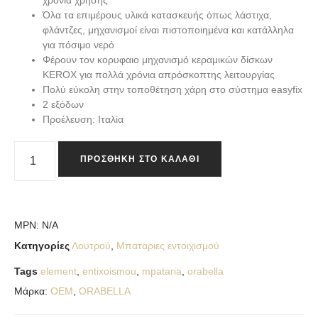
χρόνια χρήσης
Όλα τα επιμέρους υλικά κατασκευής όπως λάστιχα,
φλάντζες, μηχανισμοί είναι πιστοποιημένα και κατάλληλα
για πόσιμο νερό
Φέρουν τον κορυφαιο μηχανισμό κεραμικών δίσκων
KEROX για πολλά χρόνια απρόσκοπτης λειτουργίας
Πολύ εύκολη στην τοποθέτηση χάρη στο σύστημα easyfix
2 εξόδων
Προέλευση: Ιταλία
ΠΡΟΣΘΉΚΗ ΣΤΟ ΚΑΛΆΘΙ
MPN:
N/A
Κατηγορίες
Λουτρού
,
Μπαταριες εντοιχισμού
Tags
element
,
entixoismou
,
mpataria
,
orabella
Μάρκα:
OEM
,
ORABELLA