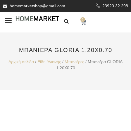
homemarketshop@gmail.com
23920.32.298
0
ΕΊΔΗ ΥΓΙΕΙΝΗΣ
ΕΠΕΝΔΥΤΙΚΆ ΥΛΙΚΆ
ΜΠΑΝΙΈΡΑ GLORIA 1.20X0.70
Αρχική σελίδα
/
Είδη Υγιεινής
/
Μπανιέρες
/ Μπανιέρα GLORIA
1.20X0.70