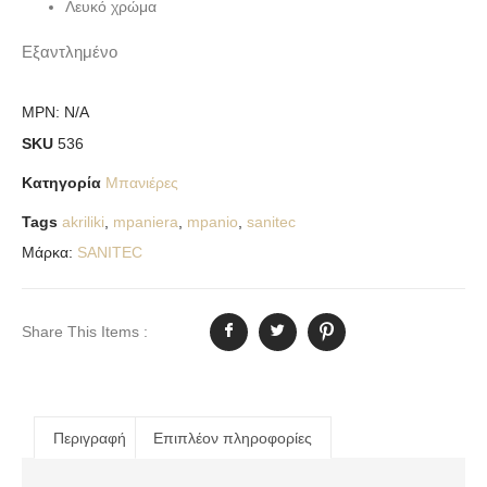
Λευκό χρώμα
Εξαντλημένο
MPN:
N/A
SKU
536
Κατηγορία
Μπανιέρες
Tags
akriliki
,
mpaniera
,
mpanio
,
sanitec
Μάρκα:
SANITEC
Share This Items :
Περιγραφή
Επιπλέον πληροφορίες