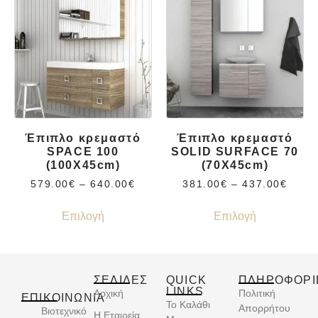
Έπιπλο κρεμαστό
Έπιπλο κρεμαστό
SPACE 100
SOLID SURFACE 70
(100X45cm)
(70X45cm)
579.00
€
–
640.00
€
381.00
€
–
437.00
€
Επιλογή
Επιλογή
ΣΕΛΙΔΕΣ
QUICK
ΠΛΗΡΟΦΟΡΙ
LINKS
Αρχική
Πολιτική
ΕΠΙΚΟΙΝΩΝΊΑ
Το Καλάθι
Απορρήτου
Βιοτεχνικό
Η Εταιρεία