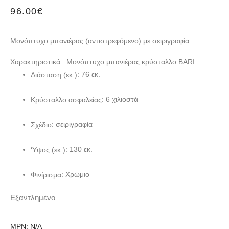
96.00
€
Μονόπτυχο μπανιέρας (αντιστρεφόμενο) με σειριγραφία.
Χαρακτηριστικά: Μονόπτυχο μπανιέρας κρύσταλλο BARI
: 76 εκ.
Διάσταση (εκ.)
: 6 χιλιοστά
Κρύσταλλο ασφαλείας
: σειριγραφία
Σχέδιο
: 130 εκ.
‘Υψος (εκ.)
: Χρώμιο
Φινίρισμα
Εξαντλημένο
MPN:
N/A