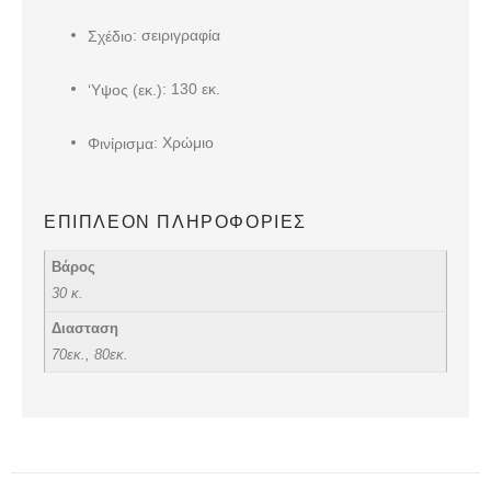
: σειριγραφία
Σχέδιο
: 130 εκ.
‘Υψος (εκ.)
: Χρώμιο
Φινίρισμα
ΕΠΙΠΛΈΟΝ ΠΛΗΡΟΦΟΡΊΕΣ
Βάρος
30 κ.
Διασταση
70εκ., 80εκ.