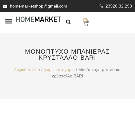
homemarketshop@gmail.com
23920.32.298
0
ΕΊΔΗ ΥΓΙΕΙΝΗΣ
ΕΠΕΝΔΥΤΙΚΆ ΥΛΙΚΆ
ΜΟΝΌΠΤΥΧΟ ΜΠΑΝΙΈΡΑΣ
ΚΡΎΣΤΑΛΛΟ BARI
Αρχική σελίδα
/
χωρίς κατηγορία
/ Μονόπτυχο μπανιέρας
κρύσταλλο BARI