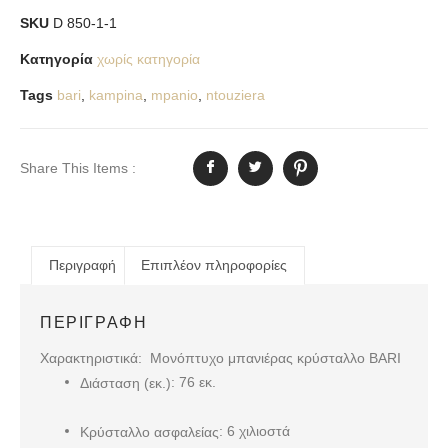
SKU
D 850-1-1
Κατηγορία
χωρίς κατηγορία
Tags
bari
,
kampina
,
mpanio
,
ntouziera
Share This Items :
Περιγραφή
Επιπλέον πληροφορίες
ΠΕΡΙΓΡΑΦΉ
Χαρακτηριστικά: Μονόπτυχο μπανιέρας κρύσταλλο BARI
: 76 εκ.
Διάσταση (εκ.)
: 6 χιλιοστά
Κρύσταλλο ασφαλείας