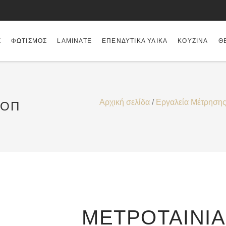
Σ
ΦΩΤΙΣΜΌΣ
LAMINATE
ΕΠΕΝΔΥΤΙΚΆ ΥΛΙΚΆ
ΚΟΥΖΊΝΑ
Θ
Αρχική σελίδα
/
Εργαλεία Μέτρηση
ΤΟΠ
ΜΕΤΡΟΤΑΙΝΊ