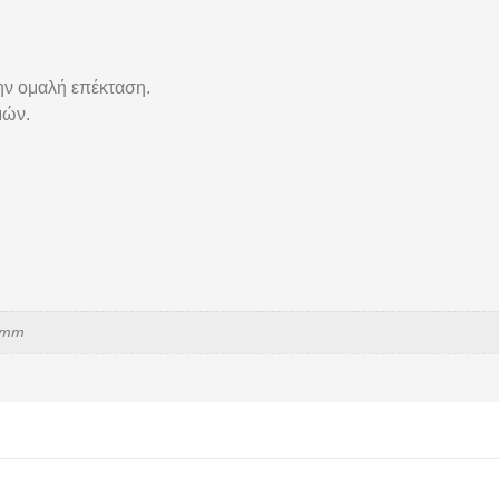
ην ομαλή επέκταση.
μών.
2mm