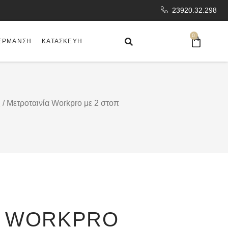
23920.32.298
0
ΈΡΜΑΝΣΗ
ΚΑΤΑΣΚΕΥΉ
ς
/ Μετροταινία Workpro με 2 στοπ
Α WORKPRO