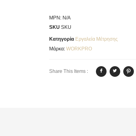
MPN:
N/A
SKU
SKU
Κατηγορία
Εργαλεία Μέτρησης
Μάρκα:
WORKPRO
Share This Items :