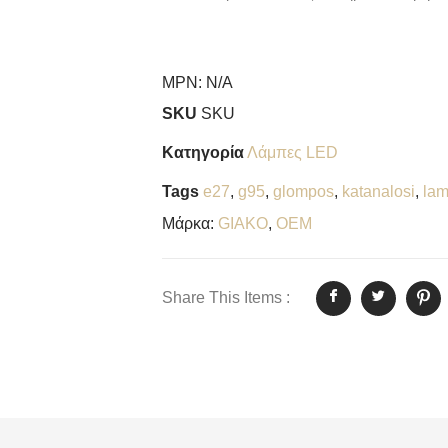
MPN:
N/A
SKU
SKU
Κατηγορία
Λάμπες LED
Tags
e27
,
g95
,
glompos
,
katanalosi
,
la
Μάρκα:
GIAKO
,
OEM
Share This Items :