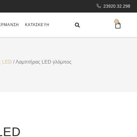
23920.32.298
0
ΈΡΜΑΝΣΗ
ΚΑΤΑΣΚΕΥΉ
ς LED
/ Λαμπτήρας LED γλόμπος
LED