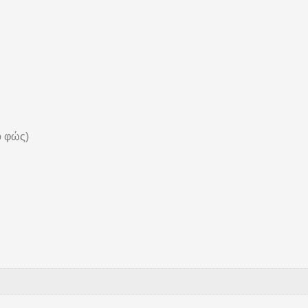
ό φώς)