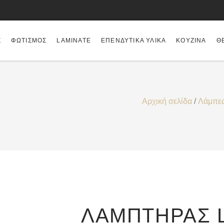
Σ
ΦΩΤΙΣΜΌΣ
LAMINATE
ΕΠΕΝΔΥΤΙΚΆ ΥΛΙΚΆ
ΚΟΥΖΊΝΑ
Θ
Αρχική σελίδα
/
Λάμπε
ΛΑΜΠΤΉΡΑΣ 