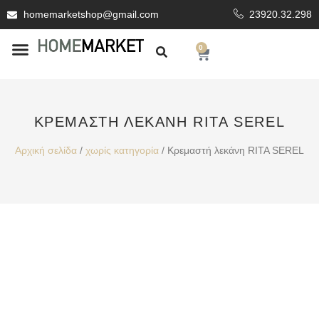
homemarketshop@gmail.com
23920.32.298
0
ΕΊΔΗ ΥΓΙΕΙΝΗΣ
ΕΠΕΝΔΥΤΙΚΆ ΥΛΙΚΆ
KΡΕΜΑΣΤΉ ΛΕΚΆΝΗ RITA SEREL
Αρχική σελίδα
/
χωρίς κατηγορία
/ Kρεμαστή λεκάνη RITA SEREL