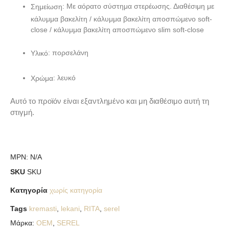
: Με αόρατο σύστημα στερέωσης. Διαθέσιμη με
Σημείωση
κάλυμμα βακελίτη / κάλυμμα βακελίτη αποσπώμενο soft-
close / κάλυμμα βακελίτη αποσπώμενο slim soft-close
: πορσελάνη
Υλικό
: λευκό
Χρώμα
Αυτό το προϊόν είναι εξαντλημένο και μη διαθέσιμο αυτή τη
στιγμή.
MPN:
N/A
SKU
SKU
Κατηγορία
χωρίς κατηγορία
Tags
kremasti
,
lekani
,
RITA
,
serel
Μάρκα:
OEM
,
SEREL