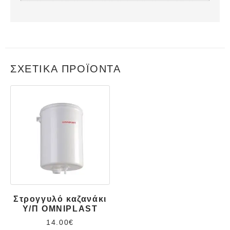
ΣΧΕΤΙΚΆ ΠΡΟΪΌΝΤΑ
Στρογγυλό καζανάκι
Υ/Π OMNIPLAST
14.00
€