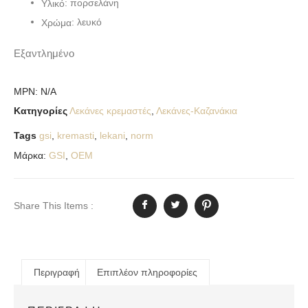
: πορσελάνη
Υλικό
: λευκό
Χρώμα
Εξαντλημένο
MPN:
N/A
Κατηγορίες
Λεκάνες κρεμαστές
,
Λεκάνες-Καζανάκια
Tags
gsi
,
kremasti
,
lekani
,
norm
Μάρκα:
GSI
,
OEM
Share This Items :
Περιγραφή
Επιπλέον πληροφορίες