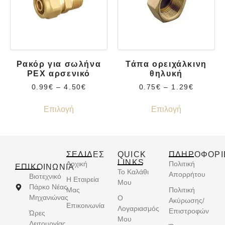
Ρακόρ για σωλήνα
Τάπα ορειχάλκινη
PEX αρσενικό
θηλυκή
0.99
€
–
4.50
€
0.75
€
–
1.29
€
Επιλογή
Επιλογή
ΣΕΛΙΔΕΣ
QUICK
ΠΛΗΡΟΦΟΡΙ
LINKS
Αρχική
Πολιτική
ΕΠΙΚΟΙΝΩΝΊΑ
Το Καλάθι
Απορρήτου
Βιοτεχνικό
Η Εταιρεία
Μου
Πάρκο Νέας
Μας
Πολιτική
Μηχανιώνας
Ο
Ακύρωσης/
Επικοινωνία
Λογαριασμός
Επιστροφών
Ώρες
Μου
Λειτουργίας