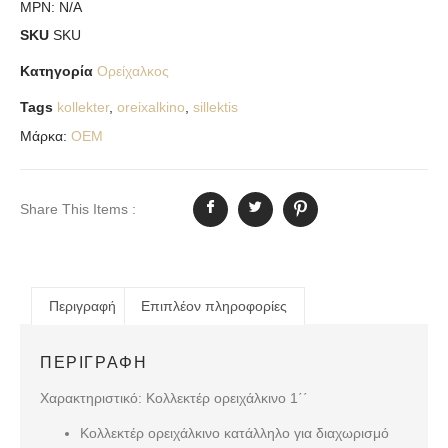
MPN:
N/A
SKU
SKU
Κατηγορία
Ορείχαλκος
Tags
kollekter
,
oreixalkino
,
sillektis
Μάρκα:
OEM
Share This Items :
Περιγραφή
Επιπλέον πληροφορίες
ΠΕΡΙΓΡΑΦΉ
Χαρακτηριστικό: Κολλεκτέρ ορειχάλκινο 1΄΄
Κολλεκτέρ ορειχάλκινο κατάλληλο για διαχωρισμό