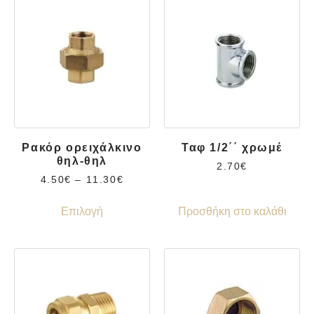
Ρακόρ ορειχάλκινο
Ταφ 1/2΄΄ χρωμέ
θηλ-θηλ
2.70
€
4.50
€
–
11.30
€
Επιλογή
Προσθήκη στο καλάθι