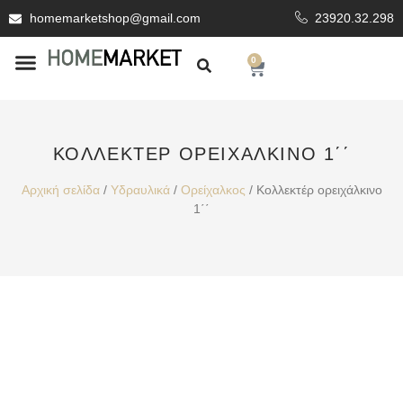
homemarketshop@gmail.com
23920.32.298
0
ΕΊΔΗ ΥΓΙΕΙΝΗΣ
ΕΠΕΝΔΥΤΙΚΆ ΥΛΙΚΆ
ΚΟΛΛΕΚΤΈΡ ΟΡΕΙΧΆΛΚΙΝΟ 1΄΄
Αρχική σελίδα
/
Υδραυλικά
/
Ορείχαλκος
/ Κολλεκτέρ ορειχάλκινο
1΄΄