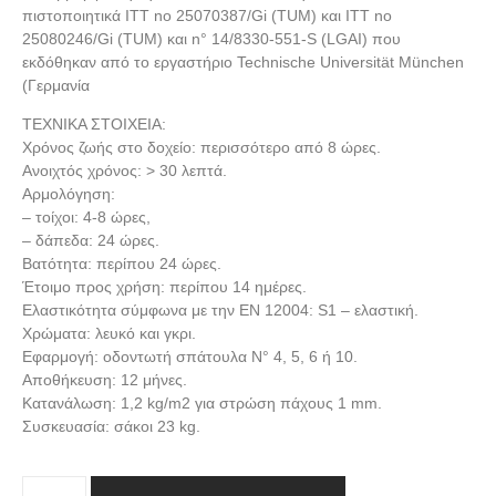
πιστοποιητικά ΙΤΤ no 25070387/Gi (TUM) και ΙΤΤ no
25080246/Gi (TUM) και n° 14/8330-551-S (LGAI) που
εκδόθηκαν από το εργαστήριο Technische Universität München
(Γερμανία
ΤΕΧΝΙΚΑ ΣΤΟΙΧΕΙΑ:
Χρόνος ζωής στο δοχείο: περισσότερο από 8 ώρες.
Ανοιχτός χρόνος: > 30 λεπτά.
Αρμολόγηση:
– τοίχοι: 4-8 ώρες,
– δάπεδα: 24 ώρες.
Βατότητα: περίπου 24 ώρες.
Έτοιμο προς χρήση: περίπου 14 ημέρες.
Ελαστικότητα σύμφωνα με την ΕΝ 12004: S1 – ελαστική.
Χρώματα: λευκό και γκρι.
Εφαρμογή: οδοντωτή σπάτουλα Ν° 4, 5, 6 ή 10.
Αποθήκευση: 12 μήνες.
Κατανάλωση: 1,2 kg/m2 για στρώση πάχους 1 mm.
Συσκευασία: σάκοι 23 kg.