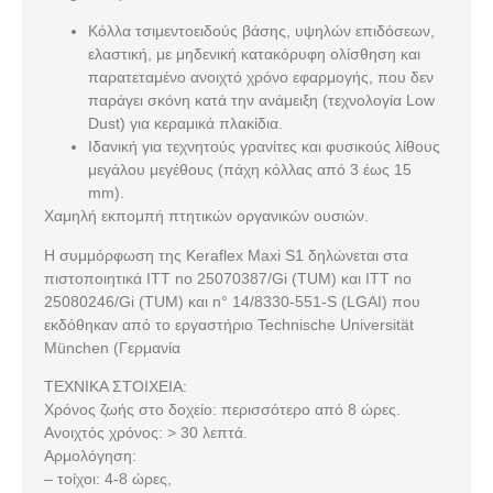
Κόλλα τσιμεντοειδούς βάσης, υψηλών επιδόσεων,
ελαστική, με μηδενική κατακόρυφη ολίσθηση και
παρατεταμένο ανοιχτό χρόνο εφαρμογής, που δεν
παράγει σκόνη κατά την ανάμειξη (τεχνολογία Low
Dust) για κεραμικά πλακίδια.
Ιδανική για τεχνητούς γρανίτες και φυσικούς λίθους
μεγάλου μεγέθους (πάχη κόλλας από 3 έως 15
mm).
Χαμηλή εκπομπή πτητικών οργανικών ουσιών.
Η συμμόρφωση της Keraflex Maxi S1 δηλώνεται στα
πιστοποιητικά ΙΤΤ no 25070387/Gi (TUM) και ΙΤΤ no
25080246/Gi (TUM) και n° 14/8330-551-S (LGAI) που
εκδόθηκαν από το εργαστήριο Technische Universität
München (Γερμανία
ΤΕΧΝΙΚΑ ΣΤΟΙΧΕΙΑ:
Χρόνος ζωής στο δοχείο: περισσότερο από 8 ώρες.
Ανοιχτός χρόνος: > 30 λεπτά.
Αρμολόγηση:
– τοίχοι: 4-8 ώρες,