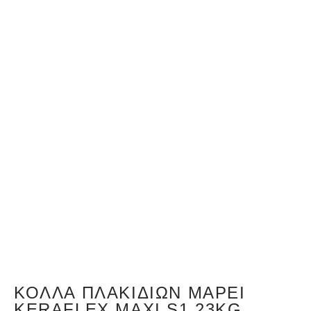
ΚΌΛΛΑ ΠΛΑΚΙΔΊΩΝ MAPEI
KERAFLEX MAXI S1 23KG