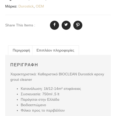
Μάρκα:
Durostick
,
OEM
Share This Items :
Περιγραφή
Επιπλέον πληροφορίες
ΠΕΡΙΓΡΑΦΉ
Χαρακτηριστικά: Καθαριστικό BIOCLEAN Durostick epoxy
grout cleaner
Κατανάλωση: 1lt/12-14m² επιφάνειας
Συσκευασία: 750ml ,5 lt
Παράγεται στην Ελλάδα
Βιοδιασπώμενο
Φιλικο προς το περιβάλλον