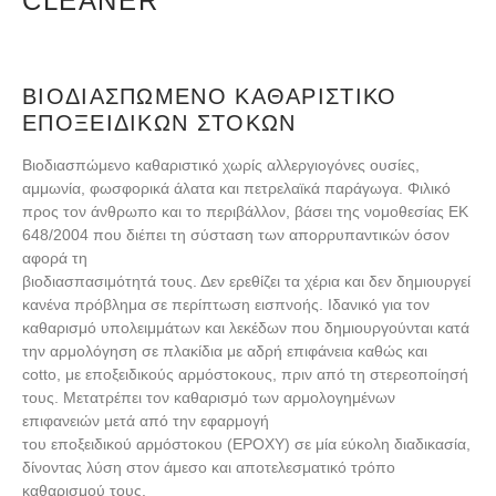
CLEANER
ΒΙΟΔΙΑΣΠΏΜΕΝΟ ΚΑΘΑΡΙΣΤΙΚΌ
ΕΠΟΞΕΙΔΙΚΏΝ ΣΤΌΚΩΝ
Βιοδιασπώμενο καθαριστικό χωρίς αλλεργιογόνες ουσίες,
αμμωνία, φωσφορικά άλατα και πετρελαϊκά παράγωγα. Φιλικό
προς τον άνθρωπο και το περιβάλλον, βάσει της νομοθεσίας ΕΚ
648/2004 που διέπει τη σύσταση των απορρυπαντικών όσον
αφορά τη
βιοδιασπασιμότητά τους. Δεν ερεθίζει τα χέρια και δεν δημιουργεί
κανένα πρόβλημα σε περίπτωση εισπνοής. Ιδανικό για τον
καθαρισμό υπολειμμάτων και λεκέδων που δημιουργούνται κατά
την αρμολόγηση σε πλακίδια με αδρή επιφάνεια καθώς και
cotto, με εποξειδικούς αρμόστοκους, πριν από τη στερεοποίησή
τους. Μετατρέπει τον καθαρισμό των αρμολογημένων
επιφανειών μετά από την εφαρμογή
του εποξειδικού αρμόστοκου (EPOXY) σε μία εύκολη διαδικασία,
δίνοντας λύση στον άμεσο και αποτελεσματικό τρόπο
καθαρισμού τους.