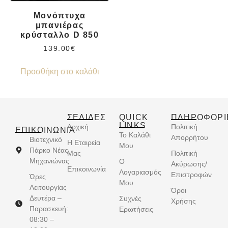
Μονόπτυχα
μπανιέρας
κρύσταλλο D 850
139.00
€
Προσθήκη στο καλάθι
ΣΕΛΙΔΕΣ
QUICK
ΠΛΗΡΟΦΟΡΙ
LINKS
Αρχική
Πολιτική
ΕΠΙΚΟΙΝΩΝΊΑ
Το Καλάθι
Απορρήτου
Βιοτεχνικό
Η Εταιρεία
Μου
Πάρκο Νέας
Μας
Πολιτική
Μηχανιώνας
Ο
Ακύρωσης/
Επικοινωνία
Λογαριασμός
Επιστροφών
Ώρες
Μου
Λειτουργίας
Όροι
Δευτέρα –
Συχνές
Χρήσης
Παρασκευή:
Ερωτήσεις
08:30 –