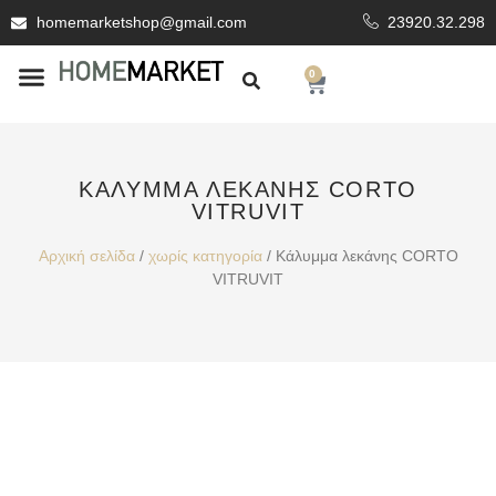
homemarketshop@gmail.com
23920.32.298
0
ΕΊΔΗ ΥΓΙΕΙΝΗΣ
ΕΠΕΝΔΥΤΙΚΆ ΥΛΙΚΆ
ΚΆΛΥΜΜΑ ΛΕΚΆΝΗΣ CORTO
VITRUVIT
Αρχική σελίδα
/
χωρίς κατηγορία
/ Κάλυμμα λεκάνης CORTO
VITRUVIT