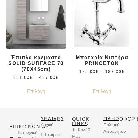
Έπιπλο κρεμαστό
Μπαταρία Νιπτήρα
SOLID SURFACE 70
PRINCETON
(70X45cm)
175.00
€
–
199.00
€
381.00
€
–
437.00
€
Επιλογή
Επιλογή
ΣΕΛΙΔΕΣ
QUICK
ΠΛΗΡΟΦΟΡΙ
LINKS
Αρχική
Πολιτική
ΕΠΙΚΟΙΝΩΝΊΑ
Το Καλάθι
Απορρήτου
Βιοτεχνικό
Η Εταιρεία
Μου