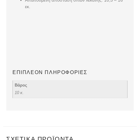
Απαιτούμενη απόσταση οπών λεκάνης:
10,5 – 16
εκ.
ΕΠΙΠΛΈΟΝ ΠΛΗΡΟΦΟΡΊΕΣ
Βάρος
10 κ.
ΣΧΕΤΙΚΆ ΠΡΟΪΌΝΤΑ