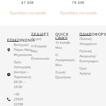
47.00
€
79.00
€
Προσθήκη στο καλάθι
Προσθήκη στο καλάθι
ΣΕΛΙΔΕΣ
QUICK
ΠΛΗΡΟΦΟΡΙ
LINKS
Αρχική
Πολιτική
ΕΠΙΚΟΙΝΩΝΊΑ
Το Καλάθι
Απορρήτου
Βιοτεχνικό
Η Εταιρεία
Μου
Πάρκο Νέας
Μας
Πολιτική
Μηχανιώνας
Ο
Ακύρωσης/
Επικοινωνία
Λογαριασμός
Επιστροφών
Ώρες
Μου
Λειτουργίας
Όροι
Δευτέρα –
Συχνές
Χρήσης
Παρασκευή:
Ερωτήσεις
08:30 –
18:00
+30
23920
32298