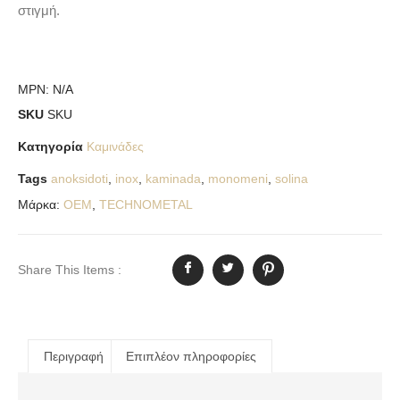
στιγμή.
MPN:
N/A
SKU
SKU
Κατηγορία
Καμινάδες
Tags
anoksidoti
,
inox
,
kaminada
,
monomeni
,
solina
Μάρκα:
OEM
,
TECHNOMETAL
Share This Items :
Περιγραφή
Επιπλέον πληροφορίες