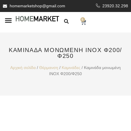
homemarketshop@gmail.com
23920.32.298
0
ΕΊΔΗ ΥΓΙΕΙΝΗΣ
ΕΠΕΝΔΥΤΙΚΆ ΥΛΙΚΆ
ΚΑΜΙΝΆΔΑ ΜΟΝΩΜΈΝΗ ΙΝΟΧ Φ200/
Φ250
Αρχική σελίδα
/
Θέρμανση
/
Καμινάδες
/ Καμινάδα μονωμένη
ΙΝΟΧ Φ200/Φ250