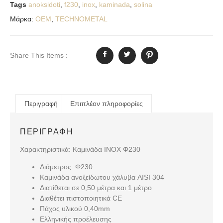
Tags
anoksidoti
,
f230
,
inox
,
kaminada
,
solina
Μάρκα:
OEM
,
TECHNOMETAL
Share This Items :
Περιγραφή
Επιπλέον πληροφορίες
ΠΕΡΙΓΡΑΦΉ
Χαρακτηριστικά: Καμινάδα ΙΝΟΧ Φ230
Διάμετρος: Φ230
Καμινάδα ανοξείδωτου χάλυβα AISI 304
Διατίθεται σε 0,50 μέτρα και 1 μέτρο
Διαθέτει πιστοποιητικά CE
Πάχος υλικού 0,40mm
Ελληνικής προέλευσης