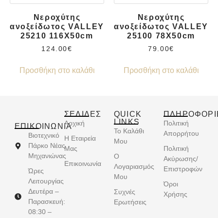
Νεροχύτης
Νεροχύτης
ανοξείδωτος VALLEY
ανοξείδωτος VALLEY
25210 116X50cm
25100 78X50cm
124.00
€
79.00
€
Προσθήκη στο καλάθι
Προσθήκη στο καλάθι
ΣΕΛΙΔΕΣ
QUICK
ΠΛΗΡΟΦΟΡΙ
LINKS
Αρχική
Πολιτική
ΕΠΙΚΟΙΝΩΝΊΑ
Το Καλάθι
Απορρήτου
Βιοτεχνικό
Η Εταιρεία
Μου
Πάρκο Νέας
Μας
Πολιτική
Μηχανιώνας
Ο
Ακύρωσης/
Επικοινωνία
Λογαριασμός
Επιστροφών
Ώρες
Μου
Λειτουργίας
Όροι
Δευτέρα –
Συχνές
Χρήσης
Παρασκευή:
Ερωτήσεις
08:30 –