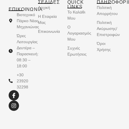
ΣΕΛΙΔΕΣ
QUICK
ΠΛΗΡΟΦΟΡΙ
LINKS
Αρχική
Πολιτική
ΕΠΙΚΟΙΝΩΝΊΑ
Το Καλάθι
Απορρήτου
Βιοτεχνικό
Η Εταιρεία
Μου
Πάρκο Νέας
Μας
Πολιτική
Μηχανιώνας
Ο
Ακύρωσης/
Επικοινωνία
Λογαριασμός
Επιστροφών
Ώρες
Μου
Λειτουργίας
Όροι
Δευτέρα –
Συχνές
Χρήσης
Παρασκευή:
Ερωτήσεις
08:30 –
18:00
+30
23920
32298