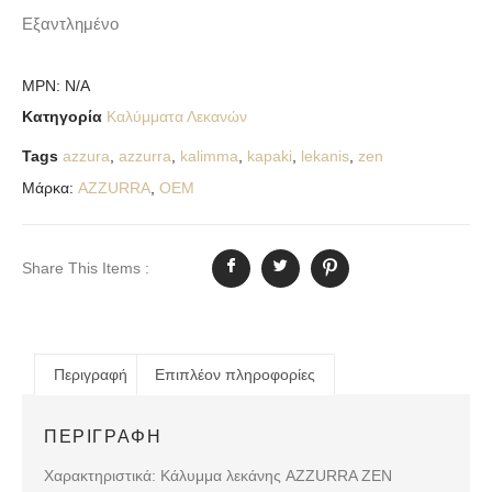
Εξαντλημένο
MPN:
N/A
Κατηγορία
Καλύμματα Λεκανών
Tags
azzura
,
azzurra
,
kalimma
,
kapaki
,
lekanis
,
zen
Μάρκα:
AZZURRA
,
OEM
Share This Items :
Περιγραφή
Επιπλέον πληροφορίες
ΠΕΡΙΓΡΑΦΉ
Χαρακτηριστικά: Κάλυμμα λεκάνης AZZURRA ZEN