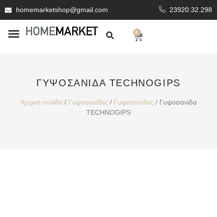
homemarketshop@gmail.com
23920.32.298
0
ΕΊΔΗ ΥΓΙΕΙΝΗΣ
ΕΠΕΝΔΥΤΙΚΆ ΥΛΙΚΆ
ΓΥΨΟΣΑΝΊΔΑ TECHNOGIPS
Αρχική σελίδα
/
Γυψοσανίδες
/
Γυψοσανίδες
/ Γυψοσανίδα
TECHNOGIPS