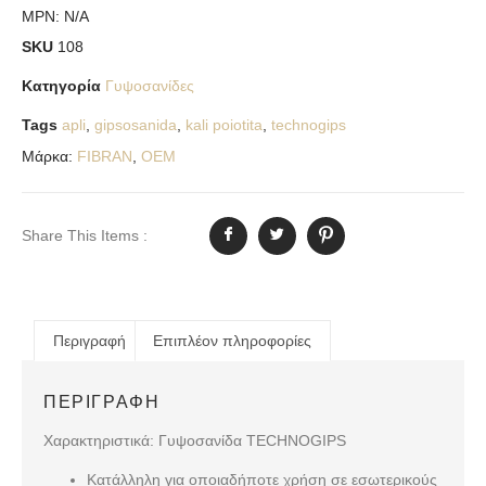
MPN:
N/A
SKU
108
Κατηγορία
Γυψοσανίδες
Tags
apli
,
gipsosanida
,
kali poiotita
,
technogips
Μάρκα:
FIBRAN
,
OEM
Share This Items :
Περιγραφή
Επιπλέον πληροφορίες
ΠΕΡΙΓΡΑΦΉ
Χαρακτηριστικά: Γυψοσανίδα TECHNOGIPS
Κατάλληλη για οποιαδήποτε χρήση σε εσωτερικούς