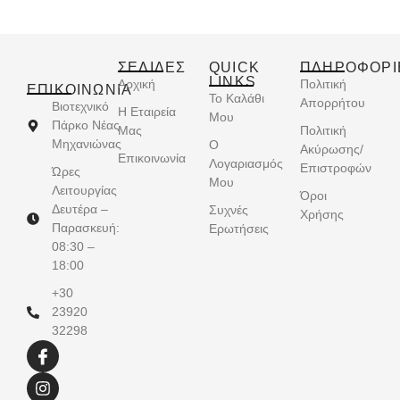
ΣΕΛΙΔΕΣ
QUICK
ΠΛΗΡΟΦΟΡΙ
LINKS
Αρχική
Πολιτική
ΕΠΙΚΟΙΝΩΝΊΑ
Το Καλάθι
Απορρήτου
Βιοτεχνικό
Η Εταιρεία
Μου
Πάρκο Νέας
Μας
Πολιτική
Μηχανιώνας
Ο
Ακύρωσης/
Επικοινωνία
Λογαριασμός
Επιστροφών
Ώρες
Μου
Λειτουργίας
Όροι
Δευτέρα –
Συχνές
Χρήσης
Παρασκευή:
Ερωτήσεις
08:30 –
18:00
+30
23920
32298