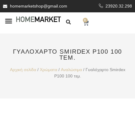
homemarketshop@gmail.com
23920.32.298
0
ΕΊΔΗ ΥΓΙΕΙΝΗΣ
ΕΠΕΝΔΥΤΙΚΆ ΥΛΙΚΆ
ΓΥΑΛΌΧΑΡΤΟ SMIRDEX P100 100
ΤΕΜ.
Αρχική σελίδα
/
Χρώματα
/
Αναλώσιμα
/ Γυαλόχαρτο Smirdex
P100 100 τεμ.