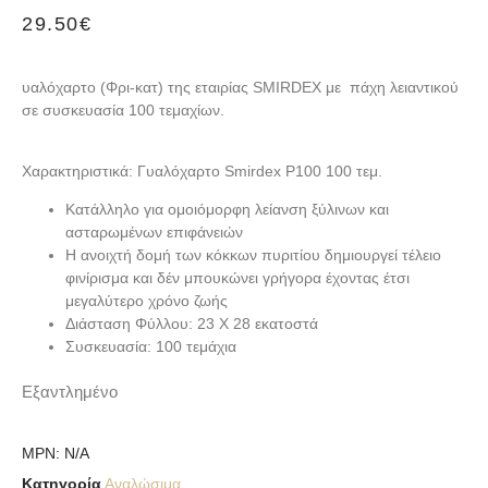
29.50
€
υαλόχαρτο (Φρι-κατ) της εταιρίας SMIRDEX με πάχη λειαντικού
σε συσκευασία 100 τεμαχίων.
Χαρακτηριστικά: Γυαλόχαρτο Smirdex P100 100 τεμ.
Κατάλληλο για ομοιόμορφη λείανση ξύλινων και
ασταρωμένων επιφάνειών
Η ανοιχτή δομή των κόκκων πυριτίου δημιουργεί τέλειο
φινίρισμα και δέν μπουκώνει γρήγορα έχοντας έτσι
μεγαλύτερο χρόνο ζωής
Διάσταση Φύλλου: 23 Χ 28 εκατοστά
Συσκευασία: 100 τεμάχια
Εξαντλημένο
MPN:
N/A
Κατηγορία
Αναλώσιμα