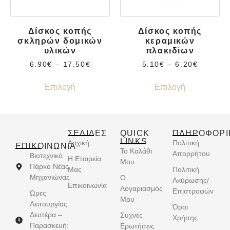
Δίσκος κοπής
Δίσκος κοπής
σκληρών δομικών
κεραμικών
υλικών
πλακιδίων
6.90
€
–
17.50
€
5.10
€
–
6.20
€
Επιλογή
Επιλογή
ΣΕΛΙΔΕΣ
QUICK
ΠΛΗΡΟΦΟΡΙ
LINKS
Αρχική
Πολιτική
ΕΠΙΚΟΙΝΩΝΊΑ
Το Καλάθι
Απορρήτου
Βιοτεχνικό
Η Εταιρεία
Μου
Πάρκο Νέας
Μας
Πολιτική
Μηχανιώνας
Ο
Ακύρωσης/
Επικοινωνία
Λογαριασμός
Επιστροφών
Ώρες
Μου
Λειτουργίας
Όροι
Δευτέρα –
Συχνές
Χρήσης
Παρασκευή:
Ερωτήσεις