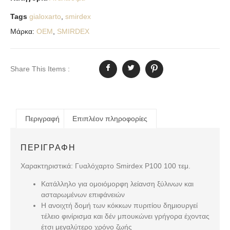
Tags
gialoxarto
,
smirdex
Μάρκα:
OEM
,
SMIRDEX
Share This Items :
Περιγραφή
Επιπλέον πληροφορίες
ΠΕΡΙΓΡΑΦΉ
Χαρακτηριστικά: Γυαλόχαρτο Smirdex P100 100 τεμ.
Κατάλληλο για ομοιόμορφη λείανση ξύλινων και
ασταρωμένων επιφάνειών
Η ανοιχτή δομή των κόκκων πυριτίου δημιουργεί
τέλειο φινίρισμα και δέν μπουκώνει γρήγορα έχοντας
έτσι μεγαλύτερο χρόνο ζωής