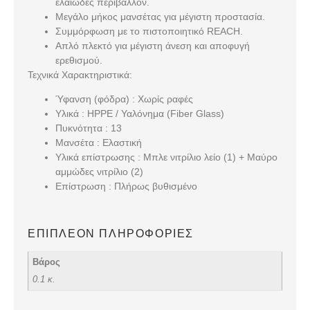
ελαιώδες περιβάλλον.
Μεγάλο μήκος μανσέτας για μέγιστη προστασία.
Συμμόρφωση με το πιστοποιητικό REACH.
Απλό πλεκτό για μέγιστη άνεση και αποφυγή
ερεθισμού.
Τεχνικά Χαρακτηριστικά:
Ύφανση (φόδρα) : Χωρίς ραφές
Υλικά : HPPE / Υαλόνημα (Fiber Glass)
Πυκνότητα : 13
Μανσέτα : Ελαστική
Υλικά επίστρωσης : Μπλε νιτρίλιο λείο (1) + Μαύρο
αμμώδες νιτρίλιο (2)
Επίστρωση : Πλήρως βυθισμένο
ΕΠΙΠΛΈΟΝ ΠΛΗΡΟΦΟΡΊΕΣ
Βάρος
0.1 κ.