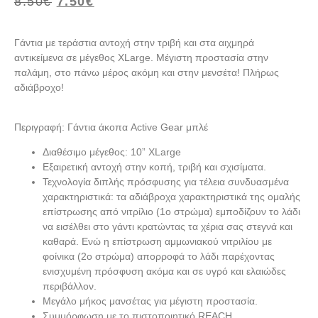
8.50
€
7.50
€
Γάντια με τεράστια αντοχή στην τριβή και στα αιχμηρά
αντικείμενα σε μέγεθος XLarge. Μέγιστη προστασία στην
παλάμη, στο πάνω μέρος ακόμη και στην μενσέτα! Πλήρως
αδιάβροχο!
Περιγραφή: Γάντια άκοπα Active Gear μπλέ
Διαθέσιμο μέγεθος: 10” XLarge
Εξαιρετική αντοχή στην κοπή, τριβή και σχισίματα.
Τεχνολογία διπλής πρόσφυσης για τέλεια συνδυασμένα
χαρακτηριστικά: τα αδιάβροχα χαρακτηριστικά της ομαλής
επίστρωσης από νιτρίλιο (1ο στρώμα) εμποδίζουν το λάδι
να εισέλθει στο γάντι κρατώντας τα χέρια σας στεγνά και
καθαρά. Ενώ η επίστρωση αμμωνιακού νιτριλίου με
φοίνικα (2o στρώμα) απορροφά το λάδι παρέχοντας
ενισχυμένη πρόσφυση ακόμα και σε υγρό και ελαιώδες
περιβάλλον.
Μεγάλο μήκος μανσέτας για μέγιστη προστασία.
Συμμόρφωση με το πιστοποιητικό REACH.