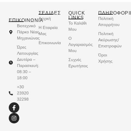
ΣΕΛΙΔΕΣ
QUICK
ΠΛΗΡΟΦΟΡΙ
LINKS
Αρχική
Πολιτική
ΕΠΙΚΟΙΝΩΝΊΑ
Το Καλάθι
Απορρήτου
Βιοτεχνικό
Η Εταιρεία
Μου
Πάρκο Νέας
Μας
Πολιτική
Μηχανιώνας
Ο
Ακύρωσης/
Επικοινωνία
Λογαριασμός
Επιστροφών
Ώρες
Μου
Λειτουργίας
Όροι
Δευτέρα –
Συχνές
Χρήσης
Παρασκευή:
Ερωτήσεις
08:30 –
18:00
+30
23920
32298