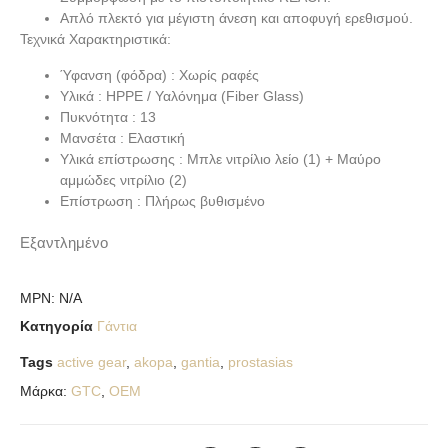
Απλό πλεκτό για μέγιστη άνεση και αποφυγή ερεθισμού.
Τεχνικά Χαρακτηριστικά:
Ύφανση (φόδρα) : Χωρίς ραφές
Υλικά : HPPE / Υαλόνημα (Fiber Glass)
Πυκνότητα : 13
Μανσέτα : Ελαστική
Υλικά επίστρωσης : Μπλε νιτρίλιο λείο (1) + Μαύρο
αμμώδες νιτρίλιο (2)
Επίστρωση : Πλήρως βυθισμένο
Εξαντλημένο
MPN:
N/A
Κατηγορία
Γάντια
Tags
active gear
,
akopa
,
gantia
,
prostasias
Μάρκα:
GTC
,
OEM