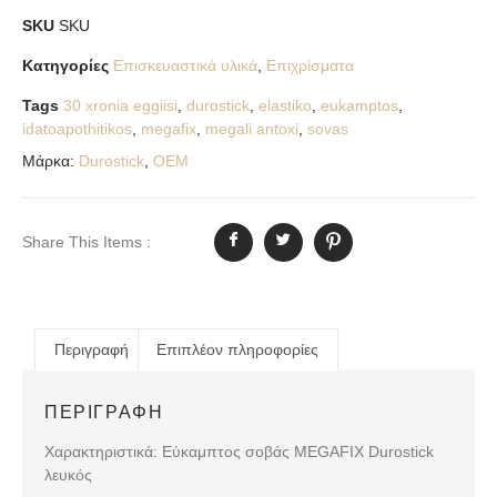
SKU
SKU
Κατηγορίες
Επισκευαστικά υλικά
,
Επιχρίσματα
Tags
30 xronia eggiisi
,
durostick
,
elastiko
,
eukamptos
,
idatoapothitikos
,
megafix
,
megali antoxi
,
sovas
Μάρκα:
Durostick
,
OEM
Share This Items :
Περιγραφή
Επιπλέον πληροφορίες
ΠΕΡΙΓΡΑΦΉ
Χαρακτηριστικά: Εύκαμπτος σοβάς MEGAFIX Durostick
λευκός