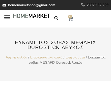
homemarketshop@gmail.com
23920.32.298
0
ΕΊΔΗ ΥΓΙΕΙΝΗΣ
ΕΠΕΝΔΥΤΙΚΆ ΥΛΙΚΆ
ΕΎΚΑΜΠΤΟΣ ΣΟΒΆΣ MEGAFIX
DUROSTICK ΛΕΥΚΌΣ
Αρχική σελίδα
/
Επισκευαστικά υλικά
/
Επιχρίσματα
/ Εύκαμπτος
σοβάς MEGAFIX Durostick λευκός