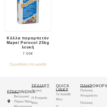
Κόλλα πορομπετόν
Mapei Porocol 25kg
λευκή
7.00
€
Προσθήκη στο καλάθι
ΣΕΛΙΔΕΣ
QUICK
ΠΛΗΡΟΦΟΡΙ
LINKS
Αρχική
Πολιτική
ΕΠΙΚΟΙΝΩΝΊΑ
Το Καλάθι
Απορρήτου
Βιοτεχνικό
Η Εταιρεία
Μου
Πάρκο Νέας
Μας
Πολιτική
Μηχανιώνας
Ο