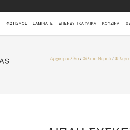
Σ
ΦΩΤΙΣΜΌΣ
LAMINATE
ΕΠΕΝΔΥΤΙΚΆ ΥΛΙΚΆ
ΚΟΥΖΊΝΑ
Θ
Αρχική σελίδα
/
Φίλτρα Νερού
/
Φίλτρα
EAS