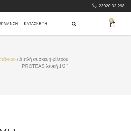
23920.32.298
0
ΈΡΜΑΝΣΗ
ΚΑΤΑΣΚΕΥΉ
 πάγκου
/ Διπλή συσκευή φίλτρου
PROTEAS λευκή 1/2΄΄