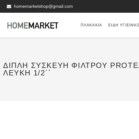
homemarketshop@gmail.com
ΠΛΑΚΆΚΙΑ
ΕΊΔΗ ΥΓΙΕΙΝΗ
ΔΙΠΛΉ ΣΥΣΚΕΥΉ ΦΊΛΤΡΟΥ PROT
ΛΕΥΚΉ 1/2΄΄