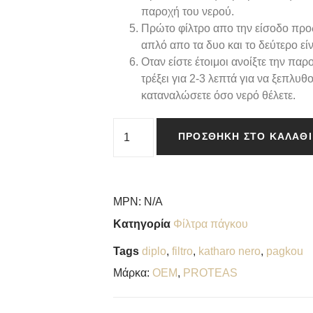
παροχή του νερού.
Πρώτο φίλτρο απο την είσοδο προς 
απλό απο τα δυο και το δεύτερο είν
Οταν είστε έτοιμοι ανοίξτε την πα
τρέξει για 2-3 λεπτά για να ξεπλυθ
καταναλώσετε όσο νερό θέλετε.
ΠΡΟΣΘΉΚΗ ΣΤΟ ΚΑΛΆΘΙ
MPN:
N/A
Κατηγορία
Φίλτρα πάγκου
Tags
diplo
,
filtro
,
katharo nero
,
pagkou
Μάρκα:
OEM
,
PROTEAS