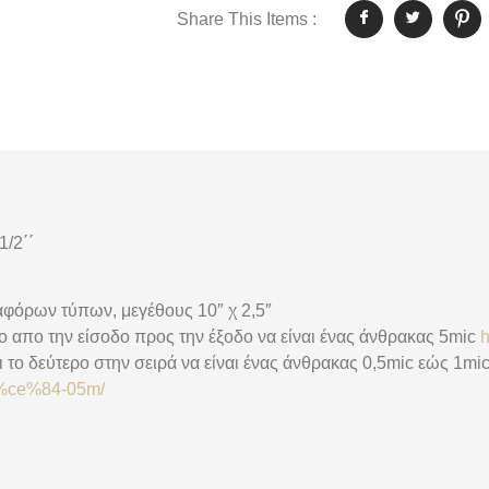
Share This Items :
/2΄΄
αφόρων τύπων, μεγέθους 10″ χ 2,5″
ο απο την είσοδο προς την έξοδο να είναι ένας άνθρακας 5mic
h
ι το δεύτερο στην σειρά να είναι ένας άνθρακας 0,5mic εώς 1mi
84%ce%84-05m/