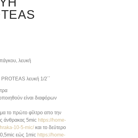
ΕΥΉ
OTEAS
πάγκου, λευκή
υ PROTEAS λευκή 1/2΄΄
λτρα
οποιηθούν είναι διαφόρων
μα το πρώτο φίλτρο απο την
νας άνθρακας 5mic
https://home-
thraka-10-5-mic/
και το δεύτερο
ς 0,5mic εώς 1mic
https://home-