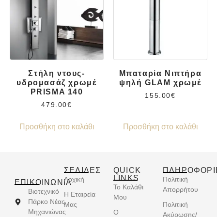
Στήλη ντους-
Μπαταρία Νιπτήρα
υδρομασάζ χρωμέ
ψηλή GLAM χρωμέ
PRISMA 140
155.00
€
479.00
€
Προσθήκη στο καλάθι
Προσθήκη στο καλάθι
ΣΕΛΙΔΕΣ
QUICK
ΠΛΗΡΟΦΟΡΙ
LINKS
Αρχική
Πολιτική
ΕΠΙΚΟΙΝΩΝΊΑ
Το Καλάθι
Απορρήτου
Βιοτεχνικό
Η Εταιρεία
Μου
Πάρκο Νέας
Μας
Πολιτική
Μηχανιώνας
Ο
Ακύρωσης/