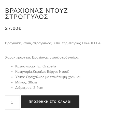
ΒΡΑΧΊOΝΑΣ ΝΤΟΥΖ
ΣΤΡΌΓΓΥΛΟΣ
27.00
€
Bραχίονας ντουζ στρόγγυλος 30εκ. της εταιρίας ORABELLA.
Χαρακτηριστικά: Βραχίoνας ντουζ στρόγγυλος
Κατασκευαστής:
Orabella
Κατηγορία:
Κεφάλες Βέργες Ντουζ
Υλικό:
Ορείχαλκος με επικάλυψη χρωμίου
Μήκος:
30cm
Διάμετρος:
2,4cm
ΠΡΟΣΘΉΚΗ ΣΤΟ ΚΑΛΆΘΙ