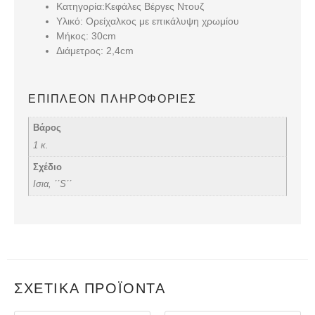
Κατηγορία:
Κεφάλες Βέργες Ντουζ
Υλικό:
Ορείχαλκος με επικάλυψη χρωμίου
Μήκος:
30cm
Διάμετρος:
2,4cm
ΕΠΙΠΛΈΟΝ ΠΛΗΡΟΦΟΡΊΕΣ
Βάρος
1 κ.
Σχέδιο
Ισια, ΄΄S΄΄
ΣΧΕΤΙΚΆ ΠΡΟΪΌΝΤΑ