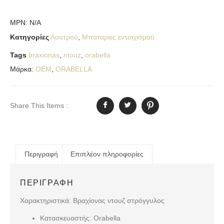
MPN:
N/A
Κατηγορίες
Λουτρού
,
Μπαταριες εντοιχισμού
Tags
braxionas
,
ntouz
,
orabella
Μάρκα:
OEM
,
ORABELLA
Share This Items :
Περιγραφή
Επιπλέον πληροφορίες
ΠΕΡΙΓΡΑΦΉ
Χαρακτηριστικά: Βραχίoνας ντουζ στρόγγυλος
Κατασκευαστής:
Orabella