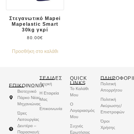
Στεγανωτικό Mapei
Mapelastic Smart
30kg γκρί
80.00
€
Προσθήκη στο καλάθι
ΣΕΛΙΔΕΣ
QUICK
ΠΛΗΡΟΦΟΡΙ
LINKS
Αρχική
Πολιτική
ΕΠΙΚΟΙΝΩΝΊΑ
Το Καλάθι
Απορρήτου
Βιοτεχνικό
Η Εταιρεία
Μου
Πάρκο Νέας
Μας
Πολιτική
Μηχανιώνας
Ο
Ακύρωσης/
Επικοινωνία
Λογαριασμός
Επιστροφών
Ώρες
Μου
Λειτουργίας
Όροι
Δευτέρα –
Συχνές
Χρήσης
Παρασκευή:
Ερωτήσεις