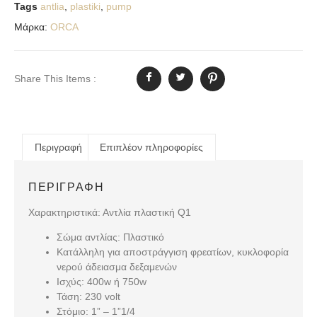
Tags
antlia
,
plastiki
,
pump
Μάρκα:
ORCA
Share This Items :
Περιγραφή
Επιπλέον πληροφορίες
ΠΕΡΙΓΡΑΦΉ
Χαρακτηριστικά: Αντλία πλαστική Q1
Σώμα αντλίας: Πλαστικό
Κατάλληλη για αποστράγγιση φρεατίων, κυκλοφορία
νερού άδειασμα δεξαμενών
Ισχύς: 400w ή 750w
Τάση: 230 volt
Στόμιο: 1” – 1”1/4