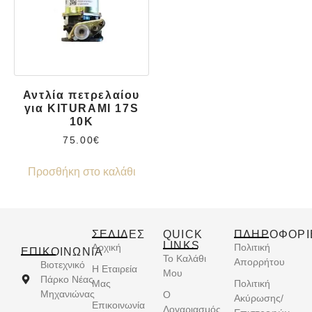
Αντλία πετρελαίου
για KITURAMI 17S
10K
75.00
€
Προσθήκη στο καλάθι
ΣΕΛΙΔΕΣ
QUICK
ΠΛΗΡΟΦΟΡΙ
LINKS
Αρχική
Πολιτική
ΕΠΙΚΟΙΝΩΝΊΑ
Το Καλάθι
Απορρήτου
Βιοτεχνικό
Η Εταιρεία
Μου
Πάρκο Νέας
Μας
Πολιτική
Μηχανιώνας
Ο
Ακύρωσης/
Επικοινωνία
Λογαριασμός