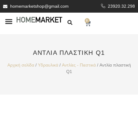
homemarketshop@gmail.com
23920.32.298
0
ΕΊΔΗ ΥΓΙΕΙΝΗΣ
ΕΠΕΝΔΥΤΙΚΆ ΥΛΙΚΆ
ΑΝΤΛΊΑ ΠΛΑΣΤΙΚΉ Q1
Αρχική σελίδα
/
Υδραυλικά
/
Αντλίες - Πιεστικά
/ Αντλία πλαστική
Q1