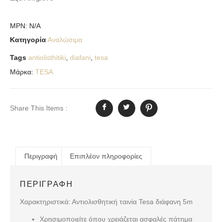
MPN:
N/A
Κατηγορία
Αναλώσιμα
Tags
antiolisthitiki
,
diafani
,
tesa
Μάρκα:
TESA
Share This Items :
Περιγραφή
Επιπλέον πληροφορίες
ΠΕΡΙΓΡΑΦΉ
Χαρακτηριστικά: Αντιολισθητική ταινία Tesa διάφανη 5m
Χρησιμοποιείτε όπου χρειάζεται ασφαλές πάτημα