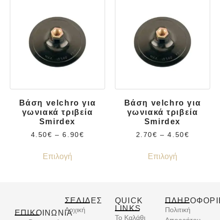
Βάση velchro για
Βάση velchro για
γωνιακά τριβεία
γωνιακά τριβεία
Smirdex
Smirdex
4.50
€
–
6.90
€
2.70
€
–
4.50
€
Επιλογή
Επιλογή
ΣΕΛΙΔΕΣ
QUICK
ΠΛΗΡΟΦΟΡΙ
LINKS
Αρχική
Πολιτική
ΕΠΙΚΟΙΝΩΝΊΑ
Το Καλάθι