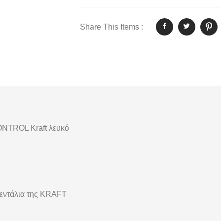
Share This Items :
NTROL Kraft λευκό
βεντάλια της KRAFT