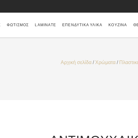
Σ
ΦΩΤΙΣΜΌΣ
LAMINATE
ΕΠΕΝΔΥΤΙΚΆ ΥΛΙΚΆ
ΚΟΥΖΊΝΑ
Θ
Αρχική σελίδα
/
Χρώματα
/
Πλαστικ