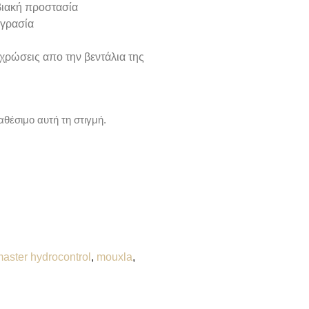
οβιακή προστασία
υγρασία
χρώσεις απο την βεντάλια της
αθέσιμο αυτή τη στιγμή.
aster hydrocontrol
,
mouxla
,