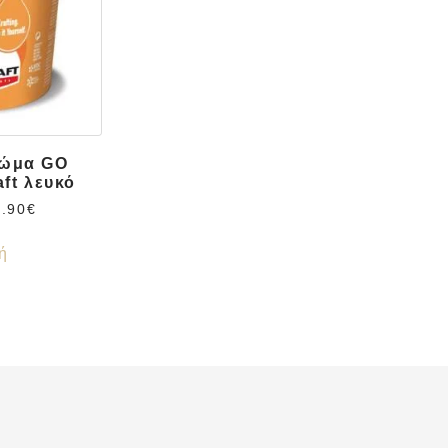
ρώμα GO
ft λευκό
4.90
€
ή