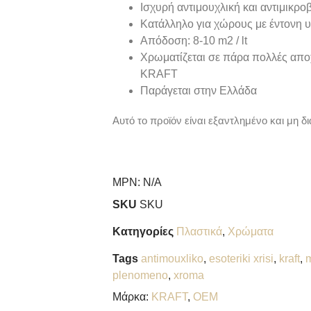
Ισχυρή αντιμουχλική και αντιμικρ
Κατάλληλο για χώρους με έντονη 
Απόδοση: 8-10 m2 / lt
Χρωματίζεται σε πάρα πολλές απο
KRAFT
Παράγεται στην Ελλάδα
Αυτό το προϊόν είναι εξαντλημένο και μη δι
MPN:
N/A
SKU
SKU
Κατηγορίες
Πλαστικά
,
Χρώματα
Tags
antimouxliko
,
esoteriki xrisi
,
kraft
,
m
plenomeno
,
xroma
Μάρκα:
KRAFT
,
OEM