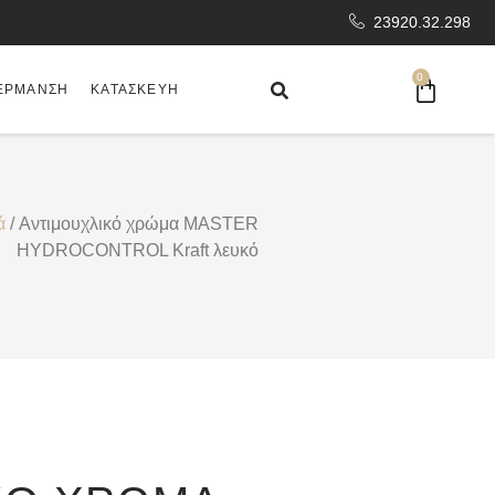
23920.32.298
0
ΈΡΜΑΝΣΗ
ΚΑΤΑΣΚΕΥΉ
ά
/ Αντιμουχλικό χρώμα MASTER
HYDROCONTROL Kraft λευκό