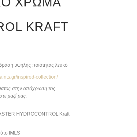
ΚΌ ΧΡΏΜΑ
OL KRAFT
 δράση υψηλής ποιότητας λευκό
paints.gr/inspired-collection/
ρώματος στην απόχρωση της
τε μαζί μας.
α MASTER HYDROCONTROL Kraft
ούτο IMLS