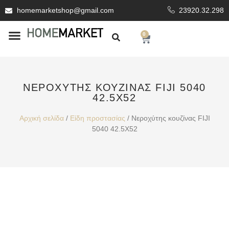
homemarketshop@gmail.com
23920.32.298
0
ΕΊΔΗ ΥΓΙΕΙΝΗΣ
ΕΠΕΝΔΥΤΙΚΆ ΥΛΙΚΆ
ΝΕΡΟΧΎΤΗΣ ΚΟΥΖΊΝΑΣ FIJI 5040
42.5X52
Αρχική σελίδα
/
Είδη προστασίας
/ Νεροχύτης κουζίνας FIJI
5040 42.5X52