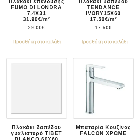
Πλακάκι επένδυσης
Πλακάκι δαπέδου
FUMO DI LONDRA
TENDANCE
7,4X31
IVORY15X60
31.90€/m²
17.50€/m²
29.00
€
17.50
€
Προσθήκη στο καλάθι
Προσθήκη στο καλάθι
Πλακάκι δαπέδου
Μπαταρία Κουζίνας
γυαλιστερό TIBET
FALCON ΧΡΩΜΕ
BLANCO 60X60