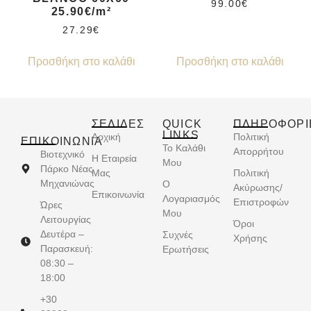
99.00
€
25.90€/m²
27.29
€
Προσθήκη στο καλάθι
Προσθήκη στο καλάθι
ΣΕΛΙΔΕΣ
QUICK
ΠΛΗΡΟΦΟΡΙ
LINKS
Αρχική
Πολιτική
ΕΠΙΚΟΙΝΩΝΊΑ
Το Καλάθι
Απορρήτου
Βιοτεχνικό
Η Εταιρεία
Μου
Πάρκο Νέας
Μας
Πολιτική
Μηχανιώνας
Ο
Ακύρωσης/
Επικοινωνία
Λογαριασμός
Επιστροφών
Ώρες
Μου
Λειτουργίας
Όροι
Δευτέρα –
Συχνές
Χρήσης
Παρασκευή:
Ερωτήσεις
08:30 –
18:00
+30