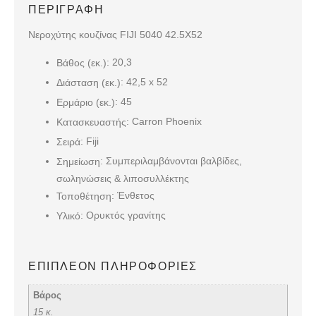
ΠΕΡΙΓΡΑΦΉ
Νεροχύτης κουζίνας FIJI 5040 42.5X52
: 20,3
Βάθος (εκ.)
: 42,5 x 52
Διάσταση (εκ.)
: 45
Ερμάριο (εκ.)
: Carron Phoenix
Κατασκευαστής
: Fiji
Σειρά
: Συμπεριλαμβάνονται βαλβίδες,
Σημείωση
σωληνώσεις & λιποσυλλέκτης
: Ένθετος
Τοποθέτηση
: Ορυκτός γρανίτης
Υλικό
ΕΠΙΠΛΈΟΝ ΠΛΗΡΟΦΟΡΊΕΣ
Βάρος
15 κ.