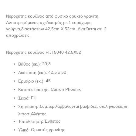
Νεροχύτης κουζίνας από φυσικό ορυκτό γρανίτη.
Αντιστρεφόμενος σχεδιασμός με 1 ευρύχωρη
γούρνα
,
διαστάσεων 42,5cm Χ 52cm. Διατίθεται σε 2
αποχρώσεις.
Νεροχύτης κουζίνας FIJI 5040 42.5X52
: 20,3
Βάθος (εκ.)
: 42,5 x 52
Διάσταση (εκ.)
: 45
Ερμάριο (εκ.)
: Carron Phoenix
Κατασκευαστής
: Fiji
Σειρά
: Συμπεριλαμβάνονται βαλβίδες, σωληνώσεις &
Σημείωση
λιποσυλλέκτης
: Ένθετος
Τοποθέτηση
: Ορυκτός γρανίτης
Υλικό