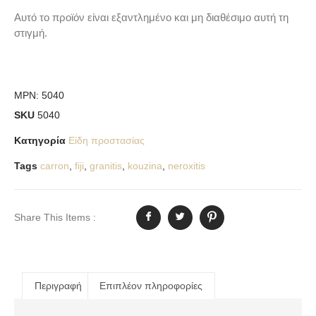
Αυτό το προϊόν είναι εξαντλημένο και μη διαθέσιμο αυτή τη
στιγμή.
MPN:
5040
SKU
5040
Κατηγορία
Είδη προστασίας
Tags
carron
,
fiji
,
granitis
,
kouzina
,
neroxitis
Share This Items :
Περιγραφή
Επιπλέον πληροφορίες