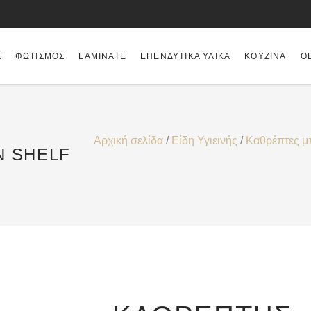
Σ
ΦΩΤΙΣΜΌΣ
LAMINATE
ΕΠΕΝΔΥΤΙΚΆ ΥΛΙΚΆ
ΚΟΥΖΊΝΑ
Θ
Αρχική σελίδα
/
Είδη Υγιεινής
/
Καθρέπτες μ
N SHELF