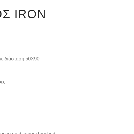
Σ IRON
με διάσταση 50X90
ες.
ronze,gold,copper,brushed