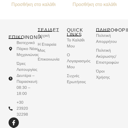
Προσθήκη στο καλάθι
Προσθήκη στο καλάθι
ΣΕΛΙΔΕΣ
QUICK
ΠΛΗΡΟΦΟΡΙ
LINKS
Αρχική
Πολιτική
ΕΠΙΚΟΙΝΩΝΊΑ
Το Καλάθι
Απορρήτου
Βιοτεχνικό
Η Εταιρεία
Μου
Πάρκο Νέας
Μας
Πολιτική
Μηχανιώνας
Ο
Ακύρωσης/
Επικοινωνία
Λογαριασμός
Επιστροφών
Ώρες
Μου
Λειτουργίας
Όροι
Δευτέρα –
Συχνές
Χρήσης
Παρασκευή:
Ερωτήσεις
08:30 –
18:00
+30
23920
32298