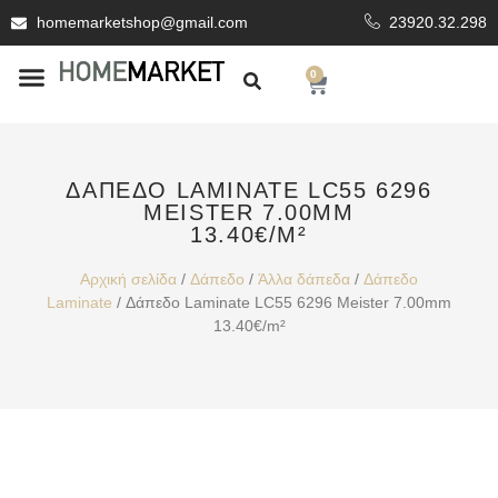
homemarketshop@gmail.com
23920.32.298
0
ΕΊΔΗ ΥΓΙΕΙΝΗΣ
ΕΠΕΝΔΥΤΙΚΆ ΥΛΙΚΆ
ΔΆΠΕΔΟ LAMINATE LC55 6296
MEISTER 7.00MM
13.40€/M²
Αρχική σελίδα
/
Δάπεδο
/
Άλλα δάπεδα
/
Δάπεδο
Laminate
/ Δάπεδο Laminate LC55 6296 Meister 7.00mm
13.40€/m²