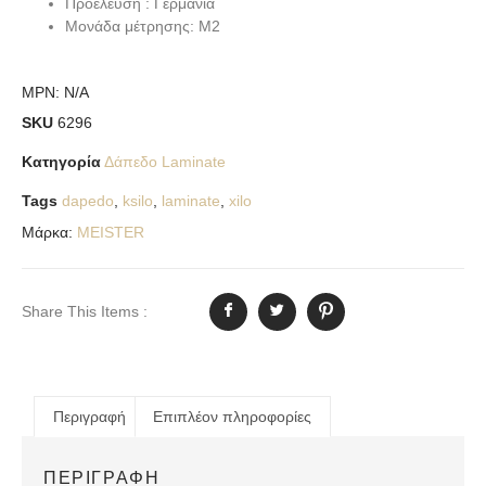
Προέλευση : Γερμανία
Μονάδα μέτρησης: Μ2
MPN:
N/A
SKU
6296
Κατηγορία
Δάπεδο Laminate
Tags
dapedo
,
ksilo
,
laminate
,
xilo
Μάρκα:
MEISTER
Share This Items :
Περιγραφή
Επιπλέον πληροφορίες
ΠΕΡΙΓΡΑΦΉ