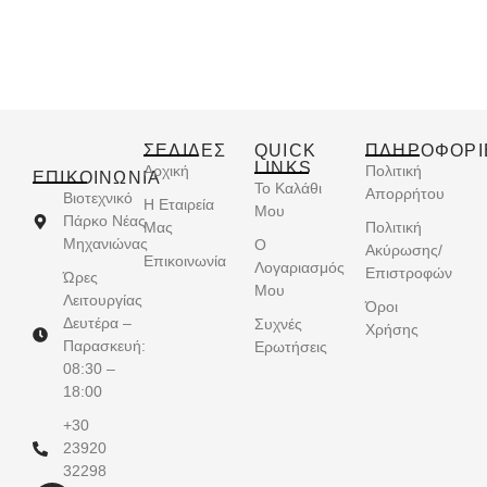
ΣΕΛΙΔΕΣ
QUICK
ΠΛΗΡΟΦΟΡΙ
LINKS
Αρχική
Πολιτική
ΕΠΙΚΟΙΝΩΝΊΑ
Το Καλάθι
Απορρήτου
Βιοτεχνικό
Η Εταιρεία
Μου
Πάρκο Νέας
Μας
Πολιτική
Μηχανιώνας
Ο
Ακύρωσης/
Επικοινωνία
Λογαριασμός
Επιστροφών
Ώρες
Μου
Λειτουργίας
Όροι
Δευτέρα –
Συχνές
Χρήσης
Παρασκευή:
Ερωτήσεις
08:30 –
18:00
+30
23920
32298