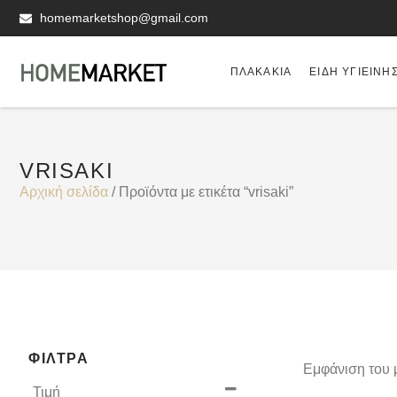
homemarketshop@gmail.com
ΠΛΑΚΆΚΙΑ
ΕΊΔΗ ΥΓΙΕΙΝΗ
VRISAKI
Αρχική σελίδα
/ Προϊόντα με ετικέτα “vrisaki”
ΦΊΛΤΡΑ
Εμφάνιση του 
Τιμή