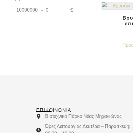
-
€
Minimum Price
Maximum Price
Βρυ
επ
Προσ
ΕΠΙΚΟΙΝΩΝΊΑ
Βιοτεχνικό Πάρκο Νέας Μηχανιώνας
Ώρες Λειτουργίας Δευτέρα – Παρασκευή: