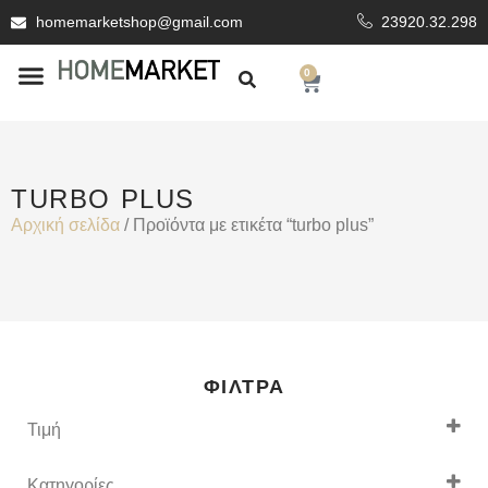
homemarketshop@gmail.com
23920.32.298
0
ΕΊΔΗ ΥΓΙΕΙΝΗΣ
ΕΠΕΝΔΥΤΙΚΆ ΥΛΙΚΆ
TURBO PLUS
Αρχική σελίδα
/ Προϊόντα με ετικέτα “turbo plus”
ΦΊΛΤΡΑ
Τιμή
Κατηγορίες