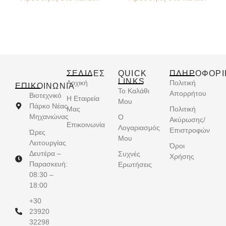
ΣΕΛΙΔΕΣ
QUICK
ΠΛΗΡΟΦΟΡΙ
LINKS
Αρχική
Πολιτική
ΕΠΙΚΟΙΝΩΝΊΑ
Το Καλάθι
Απορρήτου
Βιοτεχνικό
Η Εταιρεία
Μου
Πάρκο Νέας
Μας
Πολιτική
Μηχανιώνας
Ο
Ακύρωσης/
Επικοινωνία
Λογαριασμός
Επιστροφών
Ώρες
Μου
Λειτουργίας
Όροι
Δευτέρα –
Συχνές
Χρήσης
Παρασκευή:
Ερωτήσεις
08:30 –
18:00
+30
23920
32298