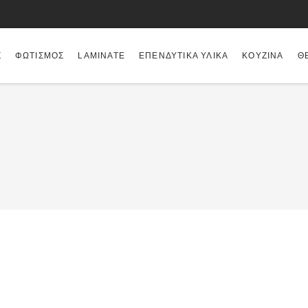
Σ
ΦΩΤΙΣΜΌΣ
LAMINATE
ΕΠΕΝΔΥΤΙΚΆ ΥΛΙΚΆ
ΚΟΥΖΊΝΑ
Θ