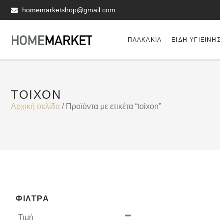
homemarketshop@gmail.com
ΠΛΑΚΆΚΙΑ
ΕΊΔΗ ΥΓΙΕΙΝΗ
TOIXON
Αρχική σελίδα
/ Προϊόντα με ετικέτα “toixon”
ΦΊΛΤΡΑ
Τιμή