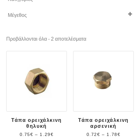
Ορείχαλκος
Μέγεθος
Υδραυλικά
1''
1/2''
Προβάλλονται όλα - 2 αποτελέσματα
3/4''
Τάπα ορειχάλκινη
Τάπα ορειχάλκινη
θηλυκή
αρσενική
0.75
€
–
1.29
€
0.72
€
–
1.78
€