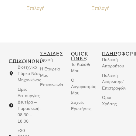
Επιλογή
Επιλογή
ΣΕΛΙΔΕΣ
QUICK
ΠΛΗΡΟΦΟΡΙ
LINKS
Αρχική
Πολιτική
ΕΠΙΚΟΙΝΩΝΊΑ
Το Καλάθι
Απορρήτου
Βιοτεχνικό
Η Εταιρεία
Μου
Πάρκο Νέας
Μας
Πολιτική
Μηχανιώνας
Ο
Ακύρωσης/
Επικοινωνία
Λογαριασμός
Επιστροφών
Ώρες
Μου
Λειτουργίας
Όροι
Δευτέρα –
Συχνές
Χρήσης
Παρασκευή:
Ερωτήσεις
08:30 –
18:00
+30