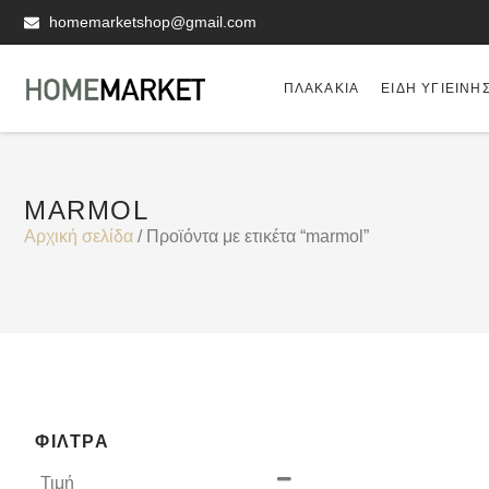
homemarketshop@gmail.com
ΠΛΑΚΆΚΙΑ
ΕΊΔΗ ΥΓΙΕΙΝΗ
MARMOL
Αρχική σελίδα
/ Προϊόντα με ετικέτα “marmol”
ΦΊΛΤΡΑ
Τιμή