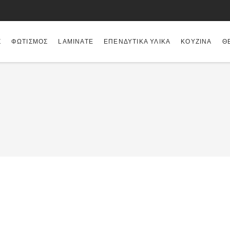
Σ
ΦΩΤΙΣΜΌΣ
LAMINATE
ΕΠΕΝΔΥΤΙΚΆ ΥΛΙΚΆ
ΚΟΥΖΊΝΑ
Θ