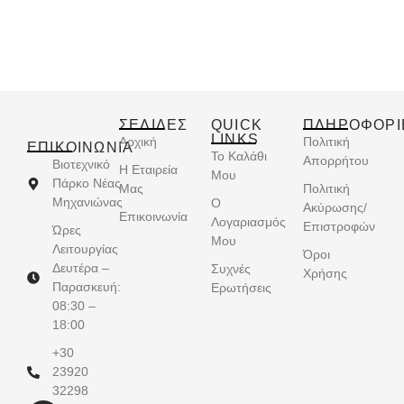
ΣΕΛΙΔΕΣ
QUICK
ΠΛΗΡΟΦΟΡΙ
LINKS
Αρχική
Πολιτική
ΕΠΙΚΟΙΝΩΝΊΑ
Το Καλάθι
Απορρήτου
Βιοτεχνικό
Η Εταιρεία
Μου
Πάρκο Νέας
Μας
Πολιτική
Μηχανιώνας
Ο
Ακύρωσης/
Επικοινωνία
Λογαριασμός
Επιστροφών
Ώρες
Μου
Λειτουργίας
Όροι
Δευτέρα –
Συχνές
Χρήσης
Παρασκευή:
Ερωτήσεις
08:30 –
18:00
+30
23920
32298