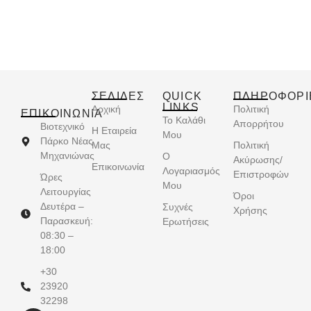
ΣΕΛΙΔΕΣ
QUICK
ΠΛΗΡΟΦΟΡΙ
LINKS
Αρχική
Πολιτική
ΕΠΙΚΟΙΝΩΝΊΑ
Το Καλάθι
Απορρήτου
Βιοτεχνικό
Η Εταιρεία
Μου
Πάρκο Νέας
Μας
Πολιτική
Μηχανιώνας
Ο
Ακύρωσης/
Επικοινωνία
Λογαριασμός
Επιστροφών
Ώρες
Μου
Λειτουργίας
Όροι
Δευτέρα –
Συχνές
Χρήσης
Παρασκευή:
Ερωτήσεις
08:30 –
18:00
+30
23920
32298