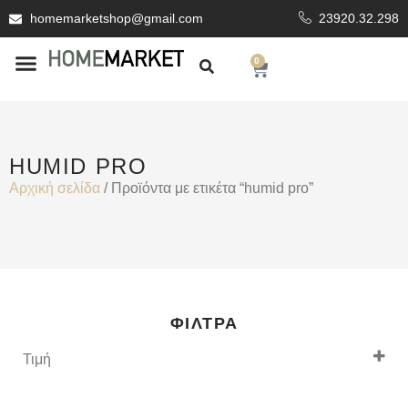
homemarketshop@gmail.com
23920.32.298
0
ΕΊΔΗ ΥΓΙΕΙΝΗΣ
ΕΠΕΝΔΥΤΙΚΆ ΥΛΙΚΆ
HUMID PRO
Αρχική σελίδα
/ Προϊόντα με ετικέτα “humid pro”
ΦΊΛΤΡΑ
Τιμή