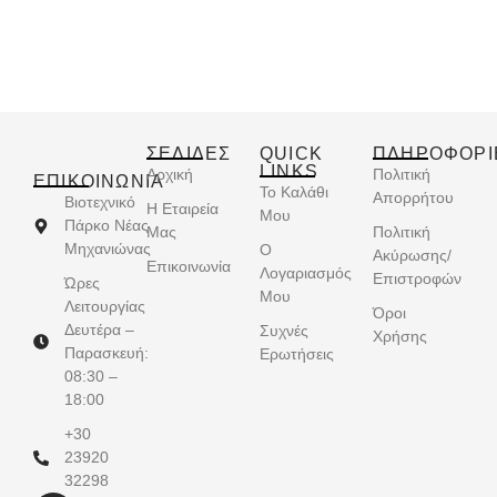
ΣΕΛΙΔΕΣ
QUICK
ΠΛΗΡΟΦΟΡΙ
LINKS
Αρχική
Πολιτική
ΕΠΙΚΟΙΝΩΝΊΑ
Το Καλάθι
Απορρήτου
Βιοτεχνικό
Η Εταιρεία
Μου
Πάρκο Νέας
Μας
Πολιτική
Μηχανιώνας
Ο
Ακύρωσης/
Επικοινωνία
Λογαριασμός
Επιστροφών
Ώρες
Μου
Λειτουργίας
Όροι
Δευτέρα –
Συχνές
Χρήσης
Παρασκευή:
Ερωτήσεις
08:30 –
18:00
+30
23920
32298