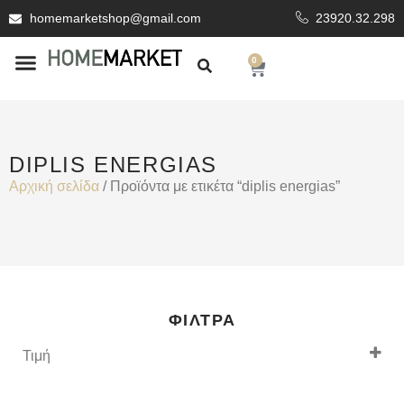
homemarketshop@gmail.com
23920.32.298
0
ΕΊΔΗ ΥΓΙΕΙΝΗΣ
ΕΠΕΝΔΥΤΙΚΆ ΥΛΙΚΆ
DIPLIS ENERGIAS
Αρχική σελίδα
/ Προϊόντα με ετικέτα “diplis energias”
ΦΊΛΤΡΑ
Τιμή