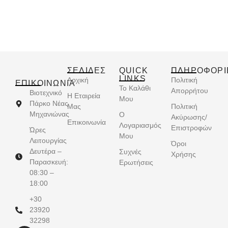
ΣΕΛΙΔΕΣ
QUICK
ΠΛΗΡΟΦΟΡΙ
LINKS
Αρχική
Πολιτική
ΕΠΙΚΟΙΝΩΝΊΑ
Το Καλάθι
Απορρήτου
Βιοτεχνικό
Η Εταιρεία
Μου
Πάρκο Νέας
Μας
Πολιτική
Μηχανιώνας
Ο
Ακύρωσης/
Επικοινωνία
Λογαριασμός
Επιστροφών
Ώρες
Μου
Λειτουργίας
Όροι
Δευτέρα –
Συχνές
Χρήσης
Παρασκευή:
Ερωτήσεις
08:30 –
18:00
+30
23920
32298