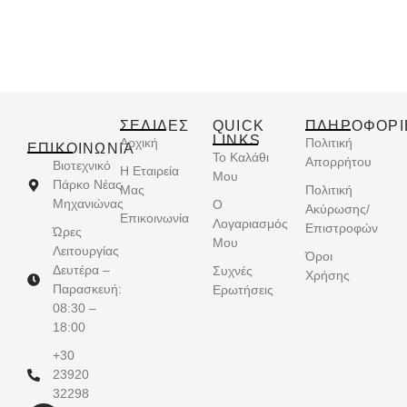
ΣΕΛΙΔΕΣ
QUICK
ΠΛΗΡΟΦΟΡΙ
LINKS
Αρχική
Πολιτική
ΕΠΙΚΟΙΝΩΝΊΑ
Το Καλάθι
Απορρήτου
Βιοτεχνικό
Η Εταιρεία
Μου
Πάρκο Νέας
Μας
Πολιτική
Μηχανιώνας
Ο
Ακύρωσης/
Επικοινωνία
Λογαριασμός
Επιστροφών
Ώρες
Μου
Λειτουργίας
Όροι
Δευτέρα –
Συχνές
Χρήσης
Παρασκευή:
Ερωτήσεις
08:30 –
18:00
+30
23920
32298