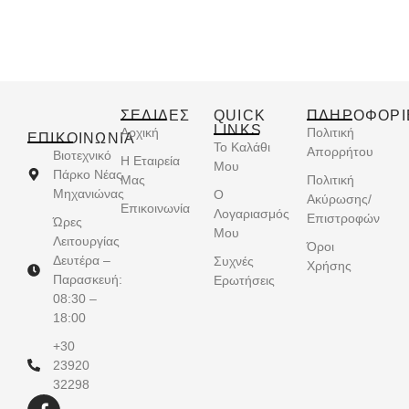
ΣΕΛΙΔΕΣ
QUICK
ΠΛΗΡΟΦΟΡΙ
LINKS
Αρχική
Πολιτική
ΕΠΙΚΟΙΝΩΝΊΑ
Το Καλάθι
Απορρήτου
Βιοτεχνικό
Η Εταιρεία
Μου
Πάρκο Νέας
Μας
Πολιτική
Μηχανιώνας
Ο
Ακύρωσης/
Επικοινωνία
Λογαριασμός
Επιστροφών
Ώρες
Μου
Λειτουργίας
Όροι
Δευτέρα –
Συχνές
Χρήσης
Παρασκευή:
Ερωτήσεις
08:30 –
18:00
+30
23920
32298