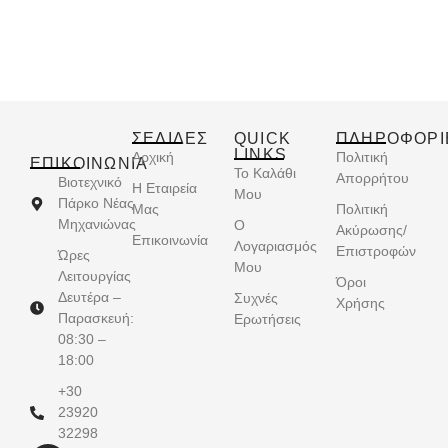
ΣΕΛΙΔΕΣ
QUICK
ΠΛΗΡΟΦΟΡΙ
LINKS
Αρχική
Πολιτική
ΕΠΙΚΟΙΝΩΝΊΑ
Το Καλάθι
Απορρήτου
Βιοτεχνικό
Η Εταιρεία
Μου
Πάρκο Νέας
Μας
Πολιτική
Μηχανιώνας
Ο
Ακύρωσης/
Επικοινωνία
Λογαριασμός
Επιστροφών
Ώρες
Μου
Λειτουργίας
Όροι
Δευτέρα –
Συχνές
Χρήσης
Παρασκευή:
Ερωτήσεις
08:30 –
18:00
+30
23920
32298